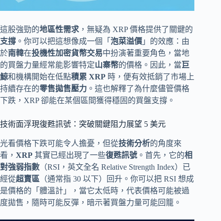
這股強勁的
地區性需求
，無疑為 XRP 價格提供了關鍵的
支撐
。你可以把這想像成一個「
泡菜溢價
」的效應：由
於
南韓
在
投機性加密貨幣交易
中扮演著重要角色，當地
的買盤力量經常能影響特定
山寨幣
的價格。因此，當
巨
鯨
和機構開始在低點
積累 XRP
時，便有效抵銷了市場上
持續存在的
零售拋售壓力
。這也解釋了為什麼儘管價格
下跌，XRP 卻能在某個區間獲得穩固的買盤支撐。
技術面浮現復甦訊號：突破關鍵阻力展望 5 美元
光看價格下跌可能令人擔憂，但從
技術分析
的角度來
看，
XRP
其實已經出現了一些
復甦訊號
。首先，它的
相
對強弱指數
（RSI，英文全名 Relative Strength Index）已
經從
超賣區
（通常指 30 以下）回升。你可以把 RSI 想成
是價格的「體溫計」，當它太低時，代表價格可能被過
度拋售，隨時可能反彈，暗示著買盤力量可能回籠。