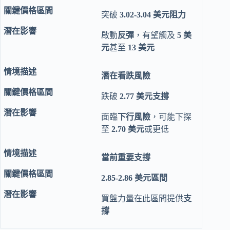
突破
3.02-3.04 美元阻力
啟動
反彈
，有望觸及
5 美
元
甚至
13 美元
潛在看跌風險
跌破
2.77 美元支撐
面臨
下行風險
，可能下探
至
2.70 美元
或更低
當前重要支撐
2.85-2.86 美元區間
買盤力量在此區間提供
支
撐