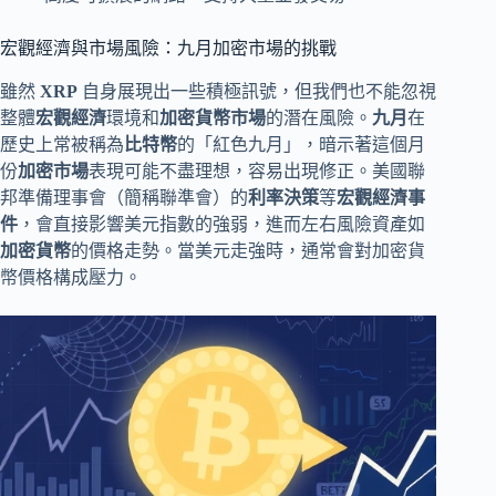
宏觀經濟與市場風險：九月加密市場的挑戰
雖然
XRP
自身展現出一些積極訊號，但我們也不能忽視
整體
宏觀經濟
環境和
加密貨幣市場
的潛在風險。
九月
在
歷史上常被稱為
比特幣
的「紅色九月」，暗示著這個月
份
加密市場
表現可能不盡理想，容易出現修正。美國聯
邦準備理事會（簡稱聯準會）的
利率決策
等
宏觀經濟事
件
，會直接影響美元指數的強弱，進而左右風險資產如
加密貨幣
的價格走勢。當美元走強時，通常會對加密貨
幣價格構成壓力。