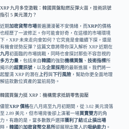
XRP 九月多空激戰：韓國買盤點燃反彈火苗，技術訊號
指引 5 美元潛力？
近期
加密貨幣市場
普遍瀰漫著不安情緒，而
XRP
的價格
也經歷了一波修正。你可能會好奇，在這樣的市場環境
下，XRP 未來走向會如何？它究竟是會繼續下探，還是
有機會逆勢反彈？這篇文章將帶你深入解析 XRP 近期在
九月
初面臨的市場挑戰，同時也會探討那些不容忽視的
多方力量
，包括來自
韓國
的強勁
機構買盤
、
技術指標
所
揭示的
超賣訊號
，以及
企業採用
的最新進展。我們將一
起釐清 XRP 的潛在
上行
與
下行風險
，幫助你更全面地理
解這款數位資產的當前局勢。
韓國買盤力挺 XRP：機構需求抵銷零售拋壓
儘管
XRP 價格
在八月底至九月初期間，從 3.02 美元滑落
至 2.89 美元，但市場背後卻上演著一場
買賣雙方
的角
力。有趣的是，當多數散戶選擇
獲利了結
或
止損出場
時，
韓國
的
加密貨幣交易所
卻展現出驚人的
吸納能力
。