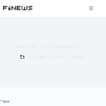
跳
至
主
要
內
容
XRP破2.80美元，九月市場復甦機會探討
Finews 編輯
2025/09/1
區塊鏈
“`html