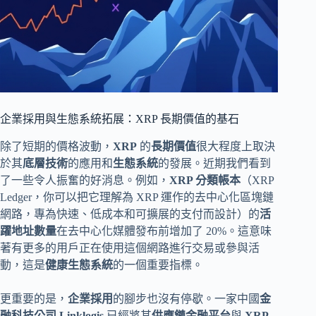
企業採用與生態系統拓展：XRP 長期價值的基石
除了短期的價格波動，
XRP
的
長期價值
很大程度上取決
於其
底層技術
的應用和
生態系統
的發展。近期我們看到
了一些令人振奮的好消息。例如，
XRP 分類帳本
（XRP
Ledger，你可以把它理解為 XRP 運作的去中心化區塊鏈
網路，專為快速、低成本和可擴展的支付而設計）的
活
躍地址數量
在去中心化媒體發布前增加了 20%。這意味
著有更多的用戶正在使用這個網路進行交易或參與活
動，這是
健康生態系統
的一個重要指標。
更重要的是，
企業採用
的腳步也沒有停歇。一家中國
金
融科技公司 Linklogis
已經將其
供應鏈金融平台
與
XRP