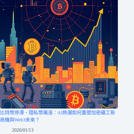
比特幣停滯、隱私幣飆漲：AI熱潮如何重塑加密礦工新
商機與Web3未來？
2026/01/13