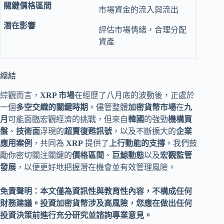
市場資金的流入與流出
評估市場情緒，合理分配
資產
總結
綜觀而言，
XRP 市場
在經歷了八月底的波動後，正處於
一個
多空交織的關鍵時期
。儘管整體
加密貨幣市場
在
九
月
可能面臨宏觀經濟的挑戰，但來自
韓國
的強勁
機構買
盤
、
技術面
浮現的
超賣復甦訊號
，以及不斷擴大的
企業
應用案例
，共同為
XRP
提供了
上行動能的支撐
。我們鼓
勵你密切關注關鍵的
價格區間
、
巨鯨動態
以及
宏觀監管
發展
，以便更好地把握潛在機會並有效管理風險。
免責聲明：本文僅為資訊性與教育性內容，不構成任何
財務建議。投資加密貨幣涉及高風險，您應在做出任何
投資決策前進行充分研究並諮詢專業意見。