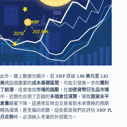
此外，鏈上數據也顯示，若
XRP
跌破
2.80 美元至 2.82
美元
這個重要的
成本基礎區間
，可能引發進一步的
獲利
了結潮
，這會增加
市場的拋壓
。在
加密貨幣衍生品市場
中，近期也出現了巨額的
多頭倉位清算
，導致
期貨未平
倉量
顯著下降，這通常反映出交易者對未來價格的預期
轉為謹慎，甚至偏向悲觀。這些都是我們在評估
XRP
九
月走勢
時，必須納入考量的外部壓力。