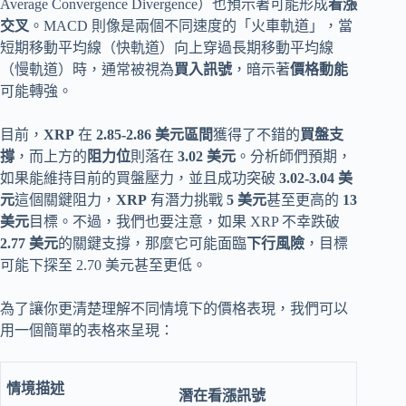
Average Convergence Divergence）也預示著可能形成
看漲
交叉
。MACD 則像是兩個不同速度的「火車軌道」，當
短期移動平均線（快軌道）向上穿過長期移動平均線
（慢軌道）時，通常被視為
買入訊號
，暗示著
價格動能
可能轉強。
目前，
XRP
在
2.85-2.86 美元區間
獲得了不錯的
買盤支
撐
，而上方的
阻力位
則落在
3.02 美元
。分析師們預期，
如果能維持目前的買盤壓力，並且成功突破
3.02-3.04 美
元
這個關鍵阻力，
XRP
有潛力挑戰
5 美元
甚至更高的
13
美元
目標。不過，我們也要注意，如果 XRP 不幸跌破
2.77 美元
的關鍵支撐，那麼它可能面臨
下行風險
，目標
可能下探至 2.70 美元甚至更低。
為了讓你更清楚理解不同情境下的價格表現，我們可以
用一個簡單的表格來呈現：
潛在看漲訊號