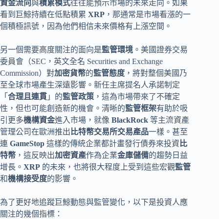
資金流向
與
積累模式
往往能預示市場的未來走向。如果
看到巨鯨持續在低點積累
XRP
，那通常是市場看漲的一
個積極訊號，因為他們相信未來價格有上漲空間。
另一個需要高度關注的面向是
監管環境
。美國證券交易
委員會（SEC，英文全名 Securities and Exchange
Commission）對
加密貨幣
的
監管態度
，將對整個美國乃
至全球市場產生深遠影響。新任主席提名人承諾制定
「
合理且連貫
」的
監管政策
，這為市場帶來了不確定
性，但也可能創造新的機會。清晰的
監管框架
有助於吸
引更多
機構資金
進入市場，就像
BlackRock
等主流資產
管理公司在歐洲推出
比特幣交易所交易產品
一樣。甚至
連
GameStop
這樣的傳統企業都計畫發行債券來投資
比
特幣
，這反映出
加密資產
作為企業
金庫儲備
的趨勢日益
增長。
XRP
的未來，也將很大程度上受到這些宏觀
監管
和
機構接受度
的影響。
為了更好地追蹤巨鯨動態與監管變化，以下是投資人應
關注的幾個指標：