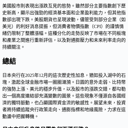
美國股市則表現出漲跌互見的態勢。雖然部分主要指數創下歷
史新高，顯示出強勁的經濟基本面和企業盈利能力，但其他指
數卻出現下跌。美股期貨也呈現波動，儘管受到部分企業（如
美光）的利好消息提振，但消費者物價指數（CPI）的謹慎情
緒仍限制了整體漲幅。這種分化的走勢反映了市場在不同板塊
和產業之間進行重新評估，以及對通膨壓力和未來利率走向的
持續關注。
總結
日本央行在2025年12月的這次歷史性加息，猶如投入湖中的石
塊，激起全球金融市場一圈圈漣漪。日圓的意外走弱、比特幣
的強勢上漲、美元的穩步升值，以及股市的漲跌交錯，都勾勒
出一個高度連結卻充滿變數的圖景。這些現象不僅源自各國經
濟的獨特脈動，也凸顯國際資金流的敏感性。展望未來，投資
者將持續追蹤央行政策走向、通膨指標和地緣風險，力求在這
動盪中把握轉機。