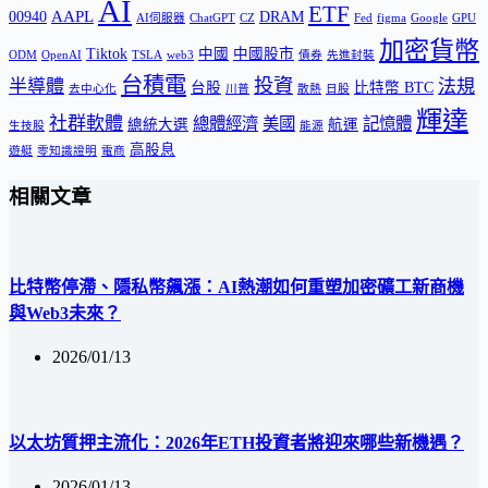
AI
ETF
AAPL
00940
DRAM
AI伺服器
ChatGPT
CZ
Fed
figma
Google
GPU
加密貨幣
Tiktok
中國
中國股市
ODM
OpenAI
TSLA
web3
債券
先進封裝
台積電
投資
半導體
法規
台股
比特幣 BTC
去中心化
川普
散熱
日股
輝達
社群軟體
總體經濟
美國
記憶體
總統大選
航運
生技股
能源
高股息
遊艇
零知識證明
電商
相關文章
比特幣停滯、隱私幣飆漲：AI熱潮如何重塑加密礦工新商機
與Web3未來？
2026/01/13
以太坊質押主流化：2026年ETH投資者將迎來哪些新機遇？
2026/01/13