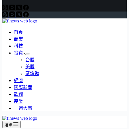
首頁
商業
科技
投資
台股
美股
區塊鏈
經濟
國際新聞
軟體
產業
一週大事
選單