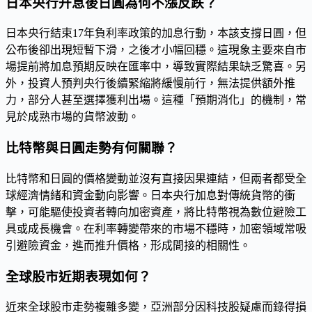
日本央行升息後日圓為何不漲反跌？
日本央行結束17年負利率政策的加息行動，本該支撐日圓，但
公布後卻出現短暫下滑，之後才小幅回穩。這現象主要來自市
場提前將加息預期反映在匯率中，導致實際結果缺乏驚喜。另
外，投資人預判央行後續緊縮將緩慢前行，無法提供額外推
力，部分人甚至選擇獲利出場。這種「預期消化」的機制，常
見於成熟市場的貨幣波動。
比特幣與日圓走勢有何關聯？
比特幣和日圓的價格變動並沒有直接因果連結，但兩者都受全
球經濟情緒和資金動向影響。日本央行加息對傳統貨幣的衝
擊，可能驅使投資者轉向加密資產，將比特幣視為數位避險工
具或成長機會。在利率轉變帶來的市場不穩時，加密領域常吸
引避險資金，進而推升價格，形成間接的相關性。
全球股市近期表現如何？
近來全球股市走勢複雜多變，亞洲部分因科技股疑慮而錄得損