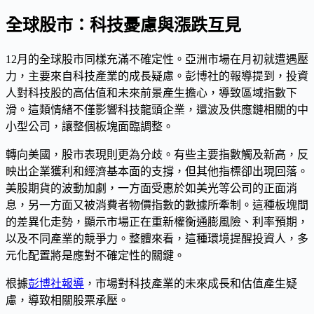
全球股市：科技憂慮與漲跌互見
12月的全球股市同樣充滿不確定性。亞洲市場在月初就遭遇壓
力，主要來自科技產業的成長疑慮。彭博社的報導提到，投資
人對科技股的高估值和未來前景產生擔心，導致區域指數下
滑。這類情緒不僅影響科技龍頭企業，還波及供應鏈相關的中
小型公司，讓整個板塊面臨調整。
轉向美國，股市表現則更為分歧。有些主要指數觸及新高，反
映出企業獲利和經濟基本面的支撐，但其他指標卻出現回落。
美股期貨的波動加劇，一方面受惠於如美光等公司的正面消
息，另一方面又被消費者物價指數的數據所牽制。這種板塊間
的差異化走勢，顯示市場正在重新權衡通膨風險、利率預期，
以及不同產業的競爭力。整體來看，這種環境提醒投資人，多
元化配置將是應對不確定性的關鍵。
根據
彭博社報導
，市場對科技產業的未來成長和估值產生疑
慮，導致相關股票承壓。