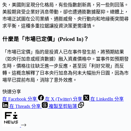
失，美國則呈現分化格局，有些指數創新高，另一些則回落。
美股期貨受企業好消息帶動，卻也遭通膨數據壓抑。總體上，
市場正試圖在公司業績、通膨威脅、央行動向和地緣衝突間尋
求平衡，這種多重拉鋸讓投資決策更需謹慎。
什麼是「市場已定價」(Priced In)？
「市場已定價」指的是投資人已在事件發生前，將預期結果
（如央行加息或經濟數據）融入資產價格中。當事件如預期發
生時，價格往往缺乏進一步反應，甚至因「利好兌現」而反
轉。這概念解釋了日本央行加息為何未大幅抬升日圓，因為市
場早已提前布局，消除了意外效應。
快速分享
在 Facebook 分享
在 X (Twitter) 分享
在 LinkedIn 分享
在 Threads 分享
複製至剪貼簿