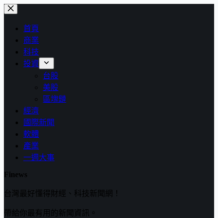
跳
至
首頁
主
商業
要
科技
內
投資
容
台股
美股
區塊鏈
經濟
國際新聞
軟體
產業
一週大事
Finews
台灣最好懂得財經、科技新聞網！
帶給你最有用的新聞資訊。