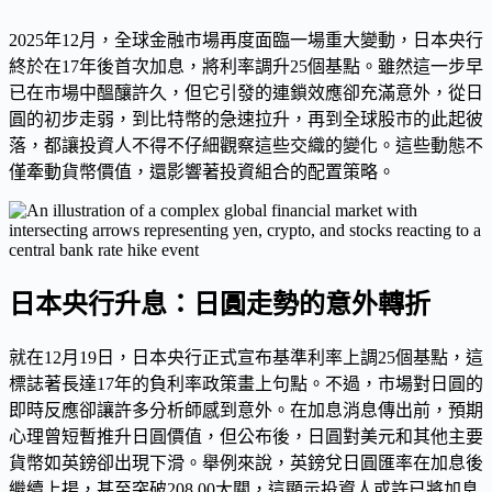
2025年12月，全球金融市場再度面臨一場重大變動，日本央行
終於在17年後首次加息，將利率調升25個基點。雖然這一步早
已在市場中醞釀許久，但它引發的連鎖效應卻充滿意外，從日
圓的初步走弱，到比特幣的急速拉升，再到全球股市的此起彼
落，都讓投資人不得不仔細觀察這些交織的變化。這些動態不
僅牽動貨幣價值，還影響著投資組合的配置策略。
日本央行升息：日圓走勢的意外轉折
就在12月19日，日本央行正式宣布基準利率上調25個基點，這
標誌著長達17年的負利率政策畫上句點。不過，市場對日圓的
即時反應卻讓許多分析師感到意外。在加息消息傳出前，預期
心理曾短暫推升日圓價值，但公布後，日圓對美元和其他主要
貨幣如英鎊卻出現下滑。舉例來說，英鎊兌日圓匯率在加息後
繼續上揚，甚至突破208.00大關，這顯示投資人或許已將加息