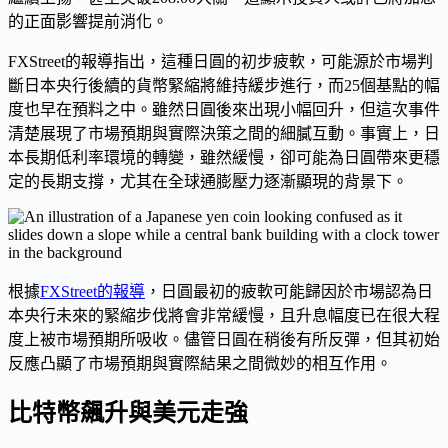
的正面影響提前消化。
FXStreet的報導指出，這種日圓的初步疲軟，可能源於市場判
斷日本央行後續的貨幣緊縮將維持緩步進行，而25個基點的幅
度也早在預料之中。雖然日圓後來出現小幅回升，但這次事件
清楚展現了市場預期與實際決策之間的細膩互動。事實上，日
本長期低利率環境的轉變，雖然緩慢，卻可能為日圓帶來更穩
定的長期支撐，尤其在全球通膨壓力逐漸顯現的背景下。
根據
FXStreet的報導
，日圓最初的疲軟可能歸因於市場認為日
本央行未來的緊縮步伐將會非常緩慢，且升息幅度已在很大程
度上被市場預期所吸收。儘管日圓在稍後有所反彈，但其初始
反應凸顯了市場預期與實際結果之間微妙的相互作用。
比特幣飆升與美元走強