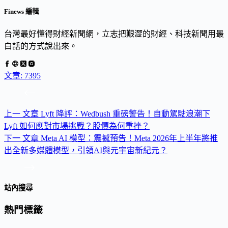
Finews 編輯
台灣最好懂得財經新聞網，立志把艱澀的財經、科技新聞用最
白話的方式說出來。
文章: 7395
上一
文章
Lyft 降評：Wedbush 重磅警告！自動駕駛浪潮下
Lyft 如何應對市場挑戰？股價為何重挫？
下一
文章
Meta AI 模型：震撼預告！Meta 2026年上半年將推
出全新多媒體模型，引領AI與元宇宙新紀元？
站內搜尋
熱門標籤