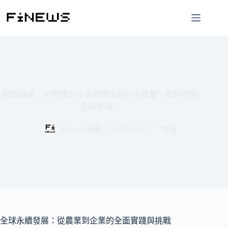
跳
至
主
要
內
容
鞋廠擴產：中傑雙印十年目標出貨8000萬雙，如何佈局
全球市場？
Finews 編輯
2025/11/27
台股
全球永續發展：從農業到企業的全面實踐與挑戰