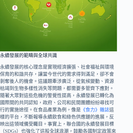
永續發展的範疇與全球共識
永續發展的核心理念是實現經濟擴張、社會福祉與環境
保育的和諧共存，讓當今世代的需求得到滿足，卻不會
剝奪後人的機會。這議題牽涉廣泛，從氣候變動、資源
枯竭到生物多樣性消失等問題，都需要多管齊下應對。
隨著大眾對這些危機的警覺性提高，永續發展已轉化為
國際間的共同認知，政府、公司和民間團體紛紛尋找可
行的實施途徑。在食品產業為例，像是
《食力》雜誌
這
樣的平台，不斷報導永續飲食和綠色供應鏈的進展，反
映出這領域備受矚目。事實上，聯合國的永續發展目標
（SDGs）也強化了這股全球浪潮，鼓勵各國制定政策來