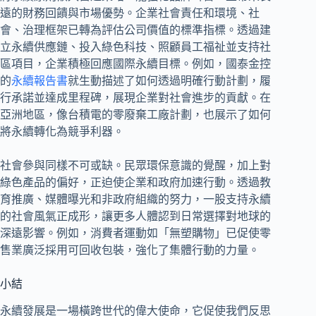
遠的財務回饋與市場優勢。企業社會責任和環境、社
會、治理框架已轉為評估公司價值的標準指標。透過建
立永續供應鏈、投入綠色科技、照顧員工福祉並支持社
區項目，企業積極回應國際永續目標。例如，國泰金控
的
永續報告書
就生動描述了如何透過明確行動計劃，履
行承諾並達成里程碑，展現企業對社會進步的貢獻。在
亞洲地區，像台積電的零廢棄工廠計劃，也展示了如何
將永續轉化為競爭利器。
社會參與同樣不可或缺。民眾環保意識的覺醒，加上對
綠色產品的偏好，正迫使企業和政府加速行動。透過教
育推廣、媒體曝光和非政府組織的努力，一股支持永續
的社會風氣正成形，讓更多人體認到日常選擇對地球的
深遠影響。例如，消費者運動如「無塑購物」已促使零
售業廣泛採用可回收包裝，強化了集體行動的力量。
小結
永續發展是一場橫跨世代的偉大使命，它促使我們反思