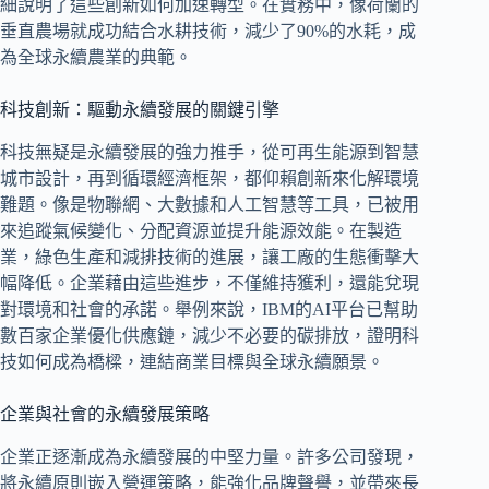
細說明了這些創新如何加速轉型。在實務中，像荷蘭的
垂直農場就成功結合水耕技術，減少了90%的水耗，成
為全球永續農業的典範。
科技創新：驅動永續發展的關鍵引擎
科技無疑是永續發展的強力推手，從可再生能源到智慧
城市設計，再到循環經濟框架，都仰賴創新來化解環境
難題。像是物聯網、大數據和人工智慧等工具，已被用
來追蹤氣候變化、分配資源並提升能源效能。在製造
業，綠色生產和減排技術的進展，讓工廠的生態衝擊大
幅降低。企業藉由這些進步，不僅維持獲利，還能兌現
對環境和社會的承諾。舉例來說，IBM的AI平台已幫助
數百家企業優化供應鏈，減少不必要的碳排放，證明科
技如何成為橋樑，連結商業目標與全球永續願景。
企業與社會的永續發展策略
企業正逐漸成為永續發展的中堅力量。許多公司發現，
將永續原則嵌入營運策略，能強化品牌聲譽，並帶來長