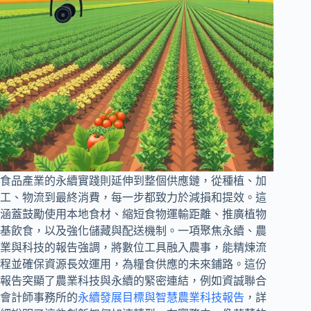
食品產業的永續實踐則延伸到整個供應鏈，從種植、加
工、物流到最終消費，每一步都致力於減損和提效。這
涵蓋鼓勵使用本地食材、縮短食物運輸距離、推廣植物
基飲食，以及強化儲藏與配送機制。一項聚焦永續、農
業與科技的報告強調，將數位工具融入農事，能精煉流
程並確保資源長效運用，為糧食供應的未來鋪路。這份
報告突顯了農業科技與永續的緊密連結，例如資誠聯合
會計師事務所的
永續發展目標與智慧農業科技報告
，詳