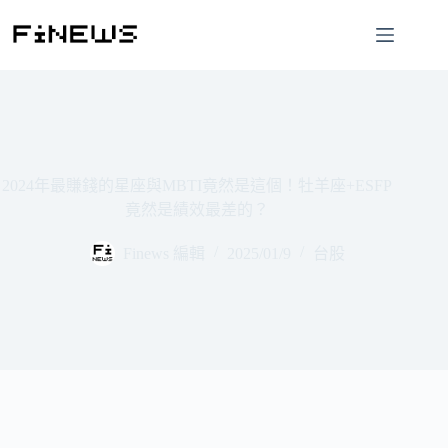
跳
至
主
要
內
容
2024年最賺錢的星座與MBTI竟然是這個！牡羊座+ESFP
竟然是績效最差的？
Finews 編輯
2025/01/9
台股