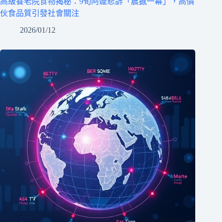
高級養老院食物揭秘：9旬阿嬤悲訴「震撼一幕」，高價
伙食品質引發社會關注
2026/01/12