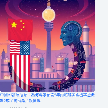
中國AI發展瓶頸：為何專家預言5年內超越美國機率恐低
於2成？揭密晶片設備戰