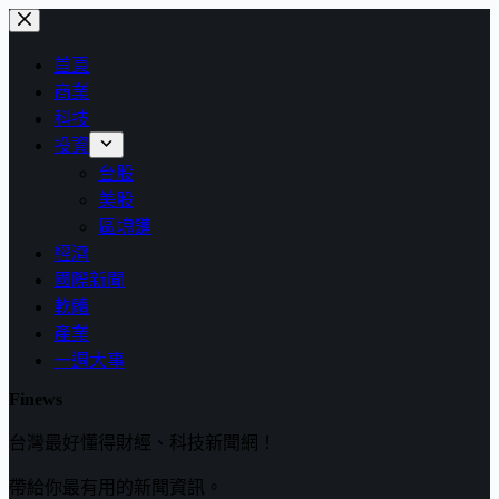
跳
至
首頁
主
商業
要
科技
內
投資
容
台股
美股
區塊鏈
經濟
國際新聞
軟體
產業
一週大事
Finews
台灣最好懂得財經、科技新聞網！
帶給你最有用的新聞資訊。