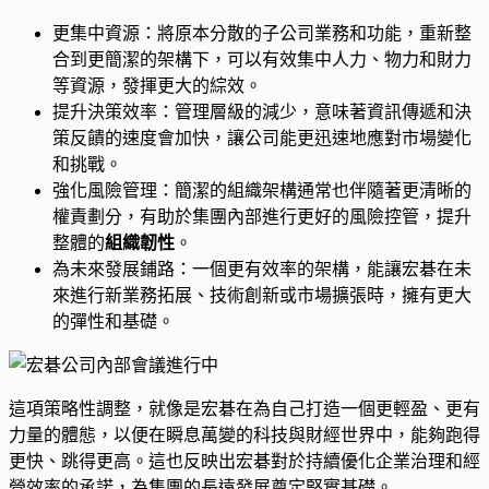
更集中資源：將原本分散的子公司業務和功能，重新整
合到更簡潔的架構下，可以有效集中人力、物力和財力
等資源，發揮更大的綜效。
提升決策效率：管理層級的減少，意味著資訊傳遞和決
策反饋的速度會加快，讓公司能更迅速地應對市場變化
和挑戰。
強化風險管理：簡潔的組織架構通常也伴隨著更清晰的
權責劃分，有助於集團內部進行更好的風險控管，提升
整體的
組織韌性
。
為未來發展鋪路：一個更有效率的架構，能讓宏碁在未
來進行新業務拓展、技術創新或市場擴張時，擁有更大
的彈性和基礎。
這項策略性調整，就像是宏碁在為自己打造一個更輕盈、更有
力量的體態，以便在瞬息萬變的科技與財經世界中，能夠跑得
更快、跳得更高。這也反映出宏碁對於持續優化企業治理和經
營效率的承諾，為集團的長遠發展奠定堅實基礎。