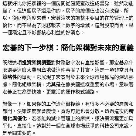
這就好比你把家裡的一個房間從儲藏室改造成書房，雖然功能
變了，但這個房子還是你的，房子的總價值也沒有改變。所
以，從財務角度來看，宏碁這次的調整主要目的在於管理上的
優化，而不是為了財務報表上數字的增減。這對股東而言，是
一個穩定且不影響核心利益的好消息。
宏碁的下一步棋：簡化架構對未來的意義
既然這項
投資架構調整
對財務數字沒有直接影響，那宏碁為什
麼還要這麼大費周章地做這件事呢？其實，這是一項非常具有
策略性
的舉動，它展現了宏碁對於未來全球市場佈局的深思熟
慮。簡化組織架構，尤其是在像美國這樣重要的市場，意味著
宏碁正在為更快速、更靈活的運作模式鋪路。
想像一下，如果你的工作流程很複雜，有很多不必要的層級和
部門，決策速度就會變慢，資源可能也會分散。透過這次的
精
簡化與優化
，宏碁能夠減少管理上的摩擦，讓決策流程更加扁
平化、直接化。這對於一個在全球市場競爭的科技公司來說，
是至關重要的。