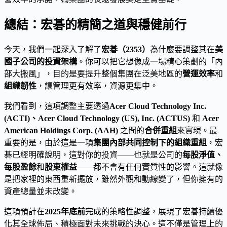
總結：宏碁的精簡之道與穩健前行
今天，我們一起深入了解了
宏碁（2353）
為什麼要調整其在
美
國子公司的投資架構
。你可以把它想像成一場精心策劃的「內
部大搬風」，目的是要提升整個集團在泛美地區的
營運效率
和
組織韌性
，讓管理更有效率，資源更集中。
我們看到，這項調整主要透過
Acer Cloud Technology Inc.
(ACTI)、Acer Cloud Technology (US), Inc. (ACTUS)
和
Acer
American Holdings Corp. (AAH)
之間的
合併重組
來實現。最
重要的是，由於這是一項
集團內部共同控制下的組織重組
，宏
碁已經明確說明，這對你的投資——也就是公司的
每股淨值、
每股盈餘
和
股東權益
——都不會有任何實質性的影響。這就像
是把家裡的東西重新擺放，雖然外觀和動線變了，但你擁有的
資產總量並未改變。
這項預計在
2025年底前
完成的策略性調整，展現了宏碁持續優
化其全球佈局、積極面對未來挑戰的決心。這不僅是管理上的