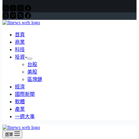
首頁
商業
科技
投資
台股
美股
區塊鏈
經濟
國際新聞
軟體
產業
一週大事
選單