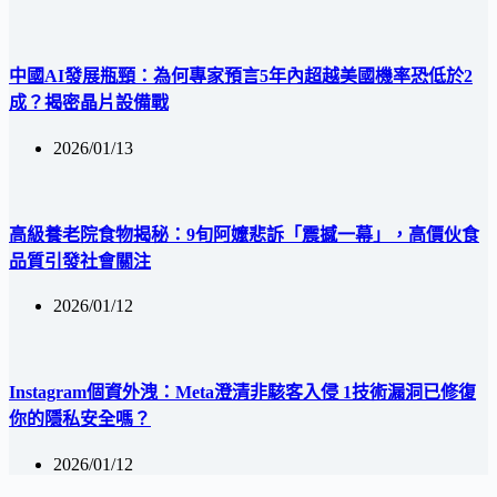
中國AI發展瓶頸：為何專家預言5年內超越美國機率恐低於2
成？揭密晶片設備戰
2026/01/13
高級養老院食物揭秘：9旬阿嬤悲訴「震撼一幕」，高價伙食
品質引發社會關注
2026/01/12
Instagram個資外洩：Meta澄清非駭客入侵 1技術漏洞已修復
你的隱私安全嗎？
2026/01/12