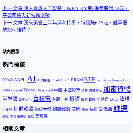
上一
文章
無人機與人工智慧：IKKA-KY第2季每股賺2.2元，
子公司投入新技術突破
下一
文章
漢來美食上半年淨利持平，每股賺6.15元，競爭優
勢如何維持？
站內搜尋
熱門標籤
AI
ETF
AAPL
00940
DRAM
AI伺服器
ChatGPT
CZ
Fed
figma
Google
GPU
加密貨幣
Tiktok
中國
中國股市
ODM
OpenAI
TSLA
web3
債券
先進封裝
台積電
投資
半導體
法規
台股
比特幣 BTC
去中心化
川普
散熱
日股
輝達
社群軟體
總體經濟
美國
記憶體
總統大選
航運
生技股
能源
高股息
遊艇
零知識證明
電商
相關文章