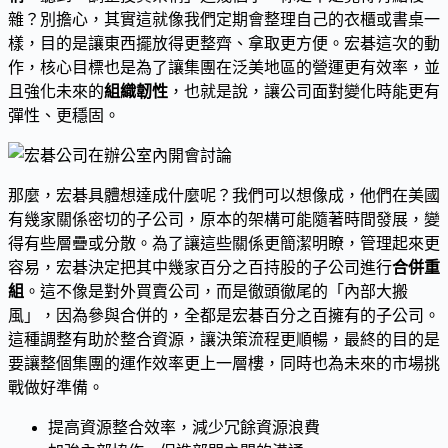
雜？別擔心，其實這就像我們定期會整理自己的衣櫃或書桌一
樣，目的是讓東西擺放得更整齊、拿取更方便。宏碁這次的動
作，核心目標也是為了讓集團在泛美地區的營運更有效率，並
且強化未來的
組織韌性
，也就是說，讓公司面對變化時能更有
彈性、更穩固。
那麼，宏碁具體想達成什麼呢？我們可以想像成，他們在美國
有幾家關係密切的子公司，原本的架構可能隨著時間發展，變
得有些層疊或分散。為了讓這些關係更簡潔明瞭，管理起來更
容易，宏碁決定把其中幾家百分之百持股的子公司進行
合併重
組
。這不像是對外買賣公司，而是徹頭徹尾的「內部大搬
風」，因為參與合併的，全都是宏碁百分之百擁有的子公司。
這種調整有助於整合資源，讓決策流程更順暢，最終的目的是
要讓整個集團的運作效率更上一層樓，同時也為未來的市場挑
戰做好準備。
提高資源整合效率，減少冗餘資源浪費