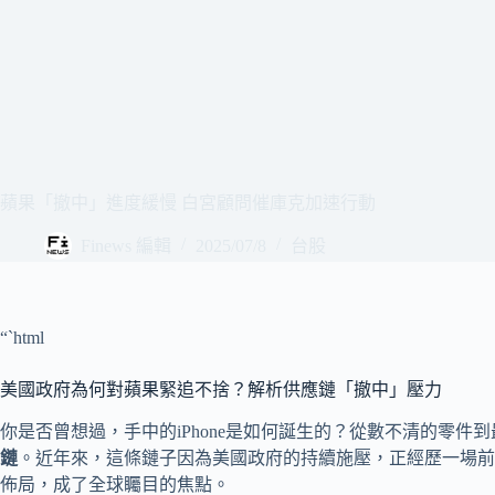
蘋果「撤中」進度緩慢 白宮顧問催庫克加速行動
Finews 編輯
2025/07/8
台股
“`html
美國政府為何對蘋果緊追不捨？解析供應鏈「撤中」壓力
你是否曾想過，手中的iPhone是如何誕生的？從數不清的零
鏈
。近年來，這條鏈子因為美國政府的持續施壓，正經歷一場前所
佈局，成了全球矚目的焦點。