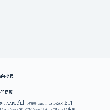
站內搜尋
熱門標籤
AI
ETF
AAPL
0940
DRAM
AI伺服器
ChatGPT
CZ
Tiktok
中國
d
figma
Google
GPU
ODM
OpenAI
TSLA
web3