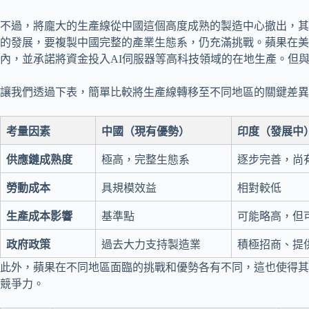
不過，將龐大的生產線從中國這個高度成熟的製造中心撤出，其
的發展，要複製中國完整的產業生態系，仍充滿挑戰。蘋果在美國也
內，並承諾將資金投入AI伺服器等高科技領域的在地生產。但與i
讓我們透過下表，簡單比較將生產線轉移至不同地區的關鍵差異
考量因素
中國（現有優勢）
印度（發展中
供應鏈成熟度
極高，完整生態系
逐步完善，尚
勞動成本
具規模效益
相對較低
生產成本影響
基準點
可能略高，但
政府政策
過去大力支持製造業
積極招商、提
此外，蘋果在不同地區面臨的挑戰和優勢各有不同，這也使得其
競爭力。