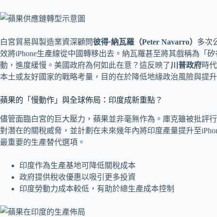
白宮貿易與製造業資深顧問
彼得·納瓦羅（Peter Navarro）
多次
效將iPhone生產線從中國轉移出去。納瓦羅甚至將其戲稱為
動，進度緩慢。美國政府為何如此在意？這反映了
川普政府
時代
本土或友好國家的戰略考量，目的在於降低地緣政治風險與提升
蘋果的「慢動作」與全球佈局：印度成新重點？
儘管面臨白宮的巨大壓力，蘋果並非毫無作為。庫克雖被批評行
對潛在的關稅威脅，並計劃在未來幾年內將印度產量提升至iPho
最重要的生產替代選項。
印度作為生產基地可降低關稅成本
政府提供稅收優惠以吸引更多投資
印度勞動力成本較低，有助於總生產成本控制