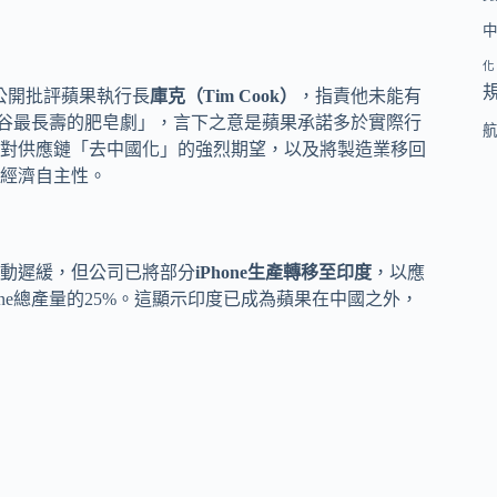
化
公開批評蘋果執行長
庫克（Tim Cook）
，指責他未能有
「矽谷最長壽的肥皂劇」，言下之意是蘋果承諾多於實際行
對供應鏈「去中國化」的強烈期望，以及將製造業移回
經濟自主性。
動遲緩，但公司已將部分
iPhone生產轉移至印度
，以應
ne總產量的25%。這顯示印度已成為蘋果在中國之外，