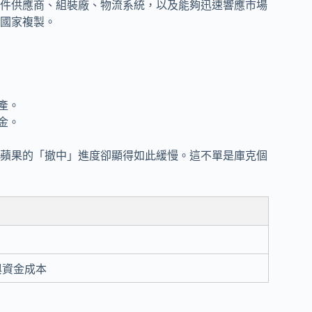
件供應商、組裝廠、物流系統，以及能夠迅速響應市場
國家複製。
產。
金。
蘋果的「撤中」進度卻顯得如此緩慢。這不單是庫克個
與資金成本