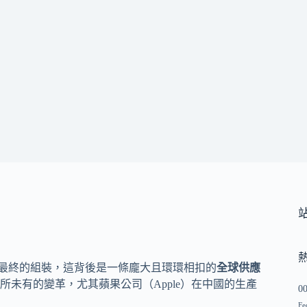
件到最終的組裝，這背後是一條龐大且環環相扣的
全球供應
未有的變革，尤其蘋果公司（Apple）在中國的生產
0
Fe