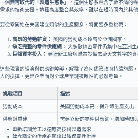
一個
無可取代的「製造生態系」
。這個生態系包含了數不清的零
需求的技術支援。這種高度整合與效率，難以在短時間內於其他
要從零開始在美國建立類似的生產體系，將面臨多重挑戰：
高昂的勞動薪資：
美國的勞動成本遠高於亞洲國家。
缺乏完整的零件供應網：
大多數精密零件仍集中在亞洲生
巨額資本投入：
建造新工廠與購置設備需要天文數字的資
這些現實的經濟與供應鏈障礙，解釋了為何儘管政府持續施壓，
人的抉擇，更是企業面對全球產業鏈複雜性的必然考量。
挑戰項目
描述
勞動成本
美國勞動成本高，提升總生產支出
供應鏈重建
需建立新的零件供應網，增加時間
重新培訓勞工以適應高技術製造需求
建立穩定的供應商關係以確保零件供應