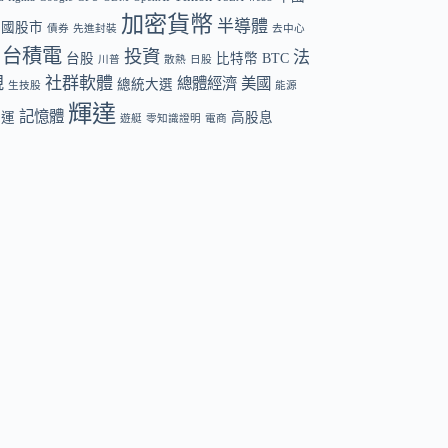
加密貨幣
半導體
中國股市
債券
先進封裝
去中心
台積電
投資
法
台股
比特幣 BTC
川普
散熱
日股
規
社群軟體
總體經濟
美國
總統大選
生技股
能源
輝達
記憶體
航運
高股息
遊艇
零知識證明
電商