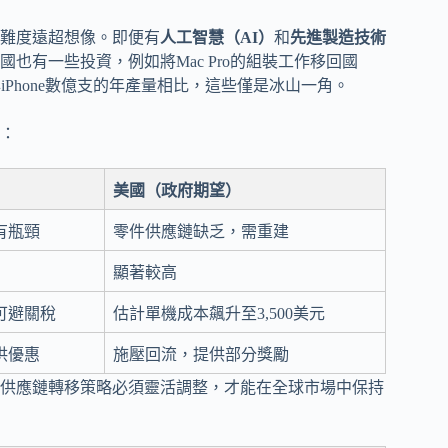
難度遠超想像。即便有
人工智慧（AI）
和
先進製造技術
有一些投資，例如將Mac Pro的組裝工作移回國
Phone數億支的年產量相比，這些僅是冰山一角。
：
）
美國（政府期望）
有瓶頸
零件供應鏈缺乏，需重建
顯著較高
可避關稅
估計單機成本飆升至3,500美元
供優惠
施壓回流，提供部分獎勵
供應鏈轉移策略必須靈活調整，才能在全球市場中保持