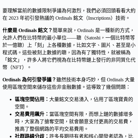
要理解當前的數據限制爭議為何激烈，我們必須回頭看看大約
在 2023 年初引發熱議的 Ordinals 銘文（Inscriptions）技術。
什麼是 Ordinals 銘文？
簡單來說，Ordinals 是一種新的方式，
允許人們在比特幣的最小單位——聰（Satoshi，一個比特幣等
於一億聰）上「刻」上各種數據，比如文字、圖片、甚至是小
程式碼。這些被刻上數據的聰，因為有了獨特性，就被稱為
「銘文」，許多人將它們視為在比特幣鏈上發行的非同質化代
幣（NFT）。
Ordinals 為何引發爭議？
雖然技術本身巧妙，但 Ordinals 大量
使用區塊空間來儲存這些非金融數據。這導致了幾個問題：
區塊空間佔用：
大量銘文交易湧入，佔用了區塊寶貴的
空間。
交易費用飆升：
當區塊空間有限，而想上鏈的數據增多
時，大家為了搶奪空間，就會願意支付更高的交易費，
推高了整個網路的平均交易費用。
社群路線分歧：
許多長期持有者和核心開發者認為，比