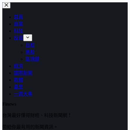
跳
至
首頁
主
商業
要
科技
內
投資
容
台股
美股
區塊鏈
經濟
國際新聞
軟體
產業
一週大事
Finews
台灣最好懂得財經、科技新聞網！
帶給你最有用的新聞資訊。