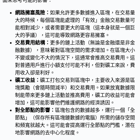
面來思考可能的影響：
網路擁塞風險：
如果允許更多數據進入區塊，在交易量
大的時候，每個區塊能處理的「有效」金融交易數量可
能相對減少，或者需要更大的區塊（這本身就是一個巨
大的爭議），這可能導致網路更容易擁塞。
交易費用結構：
更多的鏈上活動（無論是金融還是非金
融數據），意味著對區塊空間的需求增加。在區塊大小
不變或變化不大的情況下，這通常會推高交易費用。這
對普通用戶進行小額支付可能不利，但對礦工來說，費
用收入卻是利好。
礦工收益：
礦工打包交易到區塊中，主要收入來源是區
塊獎勵（會隨時間減半）和交易費用。如果放寬數據限
制能帶來更多鏈上活動並推高費用，礦工的收益可能會
增加，這可能影響他們維護網路的經濟誘因。
對全節點的影響：
區塊包含的數據越多，運行一個「全
節點」（保存所有區塊鏈數據的電腦）所需的儲存空間
和頻寬就越大。這可能會提高運行全節點的門檻，潛在
地影響網路的去中心化程度。