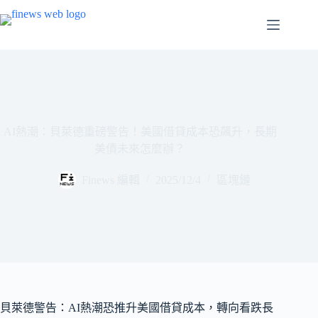
跳
至
主
要
內
容
AI熱潮：貝萊德重磅警告！美國借貸成本恐飆升，長期
美債未來怎麼辦？
Finews 編輯
2025/12/4
區塊鏈
貝萊德警告：AI熱潮恐推升美國借貸成本，轉向看跌長