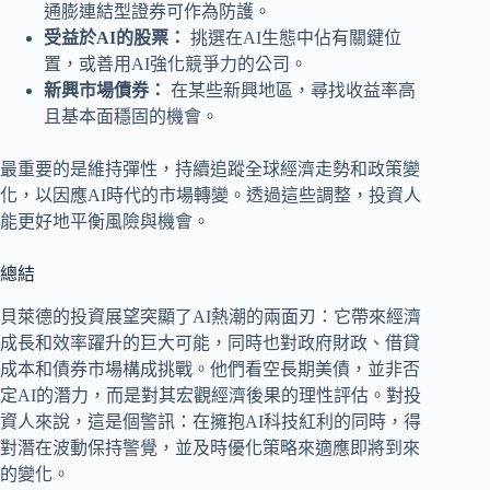
通膨連結型證券可作為防護。
受益於AI的股票：
挑選在AI生態中佔有關鍵位
置，或善用AI強化競爭力的公司。
新興市場債券：
在某些新興地區，尋找收益率高
且基本面穩固的機會。
最重要的是維持彈性，持續追蹤全球經濟走勢和政策變
化，以因應AI時代的市場轉變。透過這些調整，投資人
能更好地平衡風險與機會。
總結
貝萊德的投資展望突顯了AI熱潮的兩面刃：它帶來經濟
成長和效率躍升的巨大可能，同時也對政府財政、借貸
成本和債券市場構成挑戰。他們看空長期美債，並非否
定AI的潛力，而是對其宏觀經濟後果的理性評估。對投
資人來說，這是個警訊：在擁抱AI科技紅利的同時，得
對潛在波動保持警覺，並及時優化策略來適應即將到來
的變化。