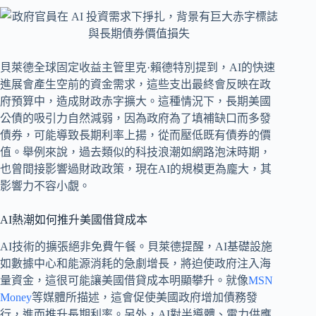
貝萊德全球固定收益主管里克·賴德特別提到，AI的快速
進展會產生空前的資金需求，這些支出最終會反映在政
府預算中，造成財政赤字擴大。這種情況下，長期美國
公債的吸引力自然減弱，因為政府為了填補缺口而多發
債券，可能導致長期利率上揚，從而壓低既有債券的價
值。舉例來說，過去類似的科技浪潮如網路泡沫時期，
也曾間接影響過財政政策，現在AI的規模更為龐大，其
影響力不容小覷。
AI熱潮如何推升美國借貸成本
AI技術的擴張絕非免費午餐。貝萊德提醒，AI基礎設施
如數據中心和能源消耗的急劇增長，將迫使政府注入海
量資金，這很可能讓美國借貸成本明顯攀升。就像
MSN
Money
等媒體所描述，這會促使美國政府增加債務發
行，進而推升長期利率。另外，AI對半導體、電力供應