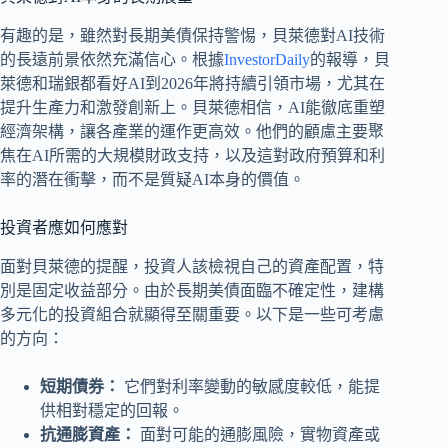
有趣的是，雖然對長期美債保持警惕，貝萊德對AI技術
的長遠前景依然充滿信心。根據
InvestorDaily
的報導，貝
萊德和瑞銀都看好AI到2026年將持續引領市場，尤其在
提升生產力和激發創新上。貝萊德相信，AI能徹底重塑
經濟架構，讓各產業的運作更高效。他們的顧慮主要聚
焦在AI所需的大規模財政支持，以及這對政府預算和利
率的潛在衝擊，而不是質疑AI本身的價值。
投資者應如何應對
面對貝萊德的提醒，投資人該檢視自己的資產配置，特
別是固定收益部分。由於長期美債面臨不確定性，建構
多元化的投資組合就顯得至關重要。以下是一些可考慮
的方向：
短期債券：
它們對利率變動的敏感度較低，能提
供相對穩定的回報。
抗通膨資產：
面對可能的通膨風險，實物資產或