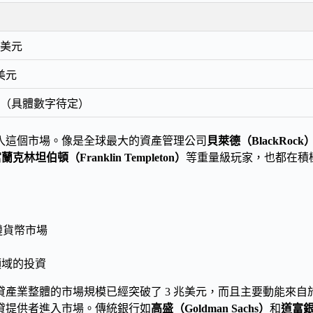
億美元
億美元
（具體數字待定）
入這個市場。像是全球最大的資產管理公司
貝萊德（BlackRock
蘭克林坦伯頓（Franklin Templeton）
等重量級玩家，也都在積
塊鏈貨幣市場
 領域的投資
產業整體的市場規模已經突破了 3 兆美元，而且主要動能來自
貸提供者進入市場。傳統銀行如
高盛（Goldman Sachs）
和
道富銀行