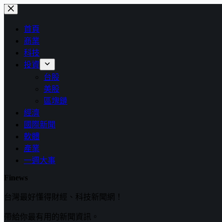
跳
至
首頁
主
商業
要
科技
內
投資
容
台股
美股
區塊鏈
經濟
國際新聞
軟體
產業
一週大事
Finews
台灣最好懂得財經、科技新聞網！
帶給你最有用的新聞資訊。