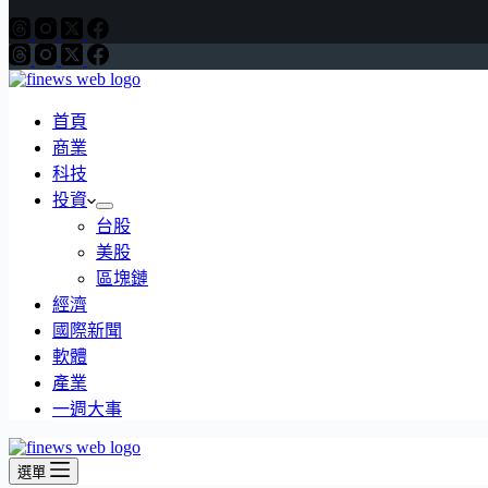
首頁
商業
科技
投資
台股
美股
區塊鏈
經濟
國際新聞
軟體
產業
一週大事
選單