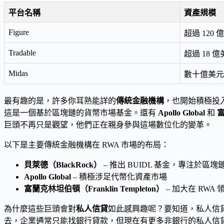
平台名稱
資產規模
Figure
超過 120 
Tradable
超過 18 
Midas
數十億美元
最有趣的是，許多你耳熟能詳的
傳統金融機構
，也開始積極投
這是一個基於區塊鏈的貨幣市場基金。還有
Apollo Global
和
富
巨頭不再只是觀望，他們正在親身參與這場數位化的變革。
以下是主要傳統金融機構在 RWA 市場的布局：
貝萊德（BlackRock）
– 推出 BUIDL 基金，專注於區
Apollo Global
– 積極涉足代幣化資產市場
富蘭克林坦伯頓（Franklin Templeton）
– 加大在 RWA
為什麼這些巨頭會對
私人信貸
如此感興趣呢？要知道，私人信貸
去，企業通常只能找銀行貸款，但現在有更多非銀行的私人信