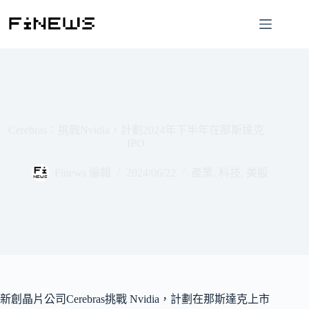
跳
至
主
要
內
容
Cerebras：挑戰Nvidia，計劃2024年下半年在那斯達克
IPO
Finews 編輯
2024/06/22
產業
,
科技
,
美股
新創晶片公司Cerebras挑戰 Nvidia，計劃在那斯達克上市