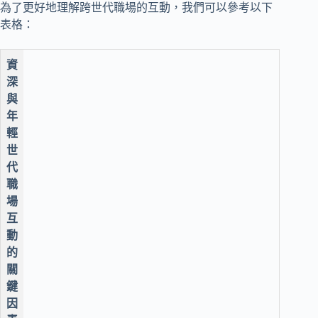
為了更好地理解跨世代職場的互動，我們可以參考以下
表格：
資
深
與
年
輕
世
代
職
場
互
動
的
關
鍵
因