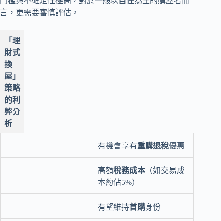
門檻與不確定性極高，對於一般以
自住
為主的購屋者而
言，更需要審慎評估。
「理
財式
換
屋」
策略
的利
弊分
析
有機會享有
重購退稅
優惠
高額
稅務成本
（如交易成
本約佔5%）
有望維持
首購
身份