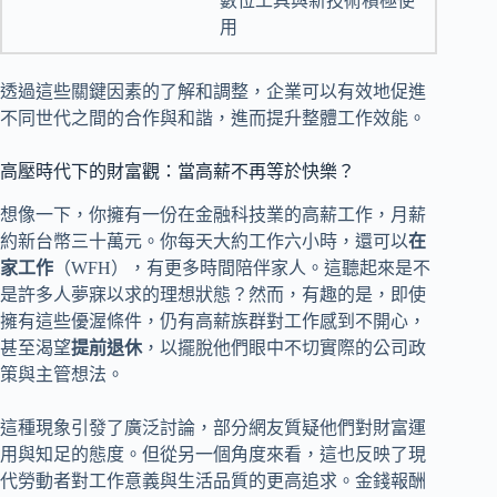
數位工具與新技術積極使
用
透過這些關鍵因素的了解和調整，企業可以有效地促進
不同世代之間的合作與和諧，進而提升整體工作效能。
高壓時代下的財富觀：當高薪不再等於快樂？
想像一下，你擁有一份在金融科技業的高薪工作，月薪
約新台幣三十萬元。你每天大約工作六小時，還可以
在
家工作
（WFH），有更多時間陪伴家人。這聽起來是不
是許多人夢寐以求的理想狀態？然而，有趣的是，即使
擁有這些優渥條件，仍有高薪族群對工作感到不開心，
甚至渴望
提前退休
，以擺脫他們眼中不切實際的公司政
策與主管想法。
這種現象引發了廣泛討論，部分網友質疑他們對財富運
用與知足的態度。但從另一個角度來看，這也反映了現
代勞動者對工作意義與生活品質的更高追求。金錢報酬