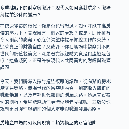
多重挑戰下的財富與職涯：現代人如何應對房產、職場
與提前退休的變局？
在快速變遷的時代，你是否也曾想過，如何才能在
高房
價
的壓力下，實現擁有一個家的夢想？或是，即便擁有
令人稱羨的
高薪
，心底仍渴望能提早擺脫工作的束縛，
追求真正的
財務自由
？又或許，你在職場中觀察到不同
世代的價值觀衝突，深思著資深經驗究竟是資產還是包
袱？這些疑問，正是許多現代人共同面對的財經與職涯
課題。
今天，我們將深入探討這些複雜的議題，從頻繁的
房地
產
交易策略、職場世代的衝突與融合，到
高收入族群
的
職涯倦怠
，以及年輕世代艱鉅的
購屋
之路。透過真實案
例的剖析，希望能幫助你更清晰地看見挑戰，並啟發你
規劃更具彈性與韌性的
個人財務
與
職涯發展
策略。
房地產市場的幻象與現實：頻繁換屋的財富陷阱