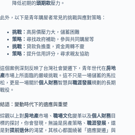
降低初期的
頭期款
壓力。
此外，以下是青年購屋者常見的挑戰與應對策略：
挑戰：
高房價壓力大，儲蓄困難
策略：
尋找政府補助，參與共同購屋等
挑戰：
貸款負擔重，資金周轉不靈
策略：
提升信用評分，尋求親友協助
這個案例深刻反映了台灣社會變遷下，青年世代在
房地
產
市場上所面臨的嚴峻挑戰。這不只是一場儲蓄的馬拉
松，更是一場關於
個人財務
智慧與
職涯發展
規劃的長期
戰役。
結語：變動時代下的適應與重塑
綜觀以上對
房地產
市場、
職場文化
變革以及
個人財務
目
標的探討，你會發現，無論是房產策略、
職涯發展
，還
是對
提前退休
的渴望，其核心都圍繞著「適應變遷」與