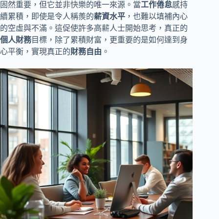
固然重要，但它並非快樂的唯一來源。當
工作倦怠
感持
續累積，即使是令人稱羨的
薪資水平
，也難以填補內心
的空虛與不滿。這促使許多高薪人士開始思考，真正的
個人財務
目標，除了累積財富，更重要的是如何達到身
心平衡，實現真正的
財務自由
。