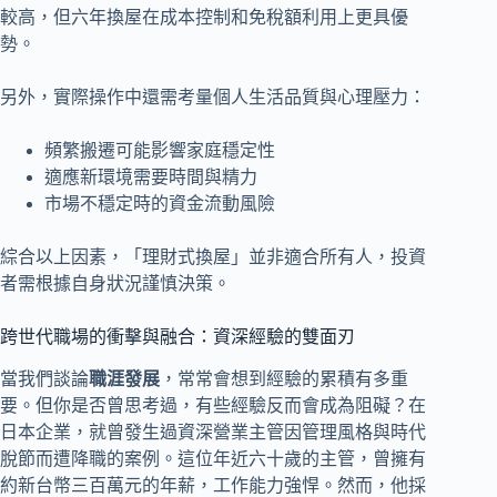
較高，但六年換屋在成本控制和免稅額利用上更具優
勢。
另外，實際操作中還需考量個人生活品質與心理壓力：
頻繁搬遷可能影響家庭穩定性
適應新環境需要時間與精力
市場不穩定時的資金流動風險
綜合以上因素，「理財式換屋」並非適合所有人，投資
者需根據自身狀況謹慎決策。
跨世代職場的衝擊與融合：資深經驗的雙面刃
當我們談論
職涯發展
，常常會想到經驗的累積有多重
要。但你是否曾思考過，有些經驗反而會成為阻礙？在
日本企業，就曾發生過資深營業主管因管理風格與時代
脫節而遭降職的案例。這位年近六十歲的主管，曾擁有
約新台幣三百萬元的年薪，工作能力強悍。然而，他採