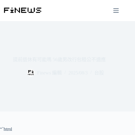
跳
至
主
要
內
容
提前退休有可能嗎 56歲男改行包租公不適應
Finews 編輯
2025/08/3
台股
“`html