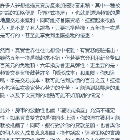
許多人夢想透過買賣房產來加速財富累積，其中一種被
討論的策略便是「理財式換屋」，也就是透過頻繁的
房
地產
交易來獲利，同時維持首購資格。這聽起來很誘
人，是不是？有人認為，只要抓準時機，五年換一次房
是可行的，甚至能享受到重購退稅的優惠。
然而，真實世界往往比想像中複雜。有實務經驗指出，
雖然五年一換房聽起來不錯，但若要充分利用新台幣四
百萬元的免稅額，六年換房會更具彈性。更重要的是，
頻繁交易背後藏著許多「隱形成本」和風險。你知道
嗎，單是交易成本，就可能佔到房價的百分之五！這還
不包括每次搬家勞心勞力的辛苦、可能遇到惡鄰居的風
險，以及下次買到的地點可能不如預期的情況。
此外，
房市
的波動性也讓「理財式換屋」充滿不確定
性。如果買賣雙方的房價同步上漲，你的潛在獲利可能
就被抵銷了。同時，銀行對於你的貸款意願，也會與你
的個人收入成長息息相關。換句話說，這項策略的實踐