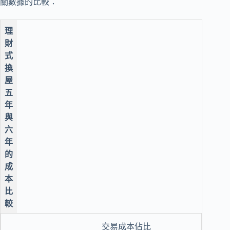
關數據的比較：
理
財
式
換
屋
五
年
與
六
年
的
成
本
比
較
交易成本佔比