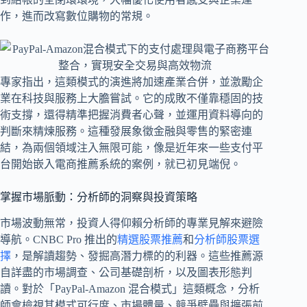
作，進而改寫數位購物的常規。
專家指出，這類模式的演進將加速產業合併，並激勵企
業在科技與服務上大膽嘗試。它的成敗不僅靠穩固的技
術支撐，還得精準把握消費者心聲，並運用資料導向的
判斷來精煉服務。這種發展象徵金融與零售的緊密連
結，為兩個領域注入無限可能，像是近年來一些支付平
台開始嵌入電商推薦系統的案例，就已初見端倪。
掌握市場脈動：分析師的洞察與投資策略
市場波動無常，投資人得仰賴分析師的專業見解來避險
導航。CNBC Pro 推出的
精選股票推薦
和
分析師股票選
擇
，是解讀趨勢、發掘高潛力標的的利器。這些推薦源
自詳盡的市場調查、公司基礎剖析，以及圖表形態判
讀。對於「PayPal-Amazon 混合模式」這類概念，分析
師會檢視其模式可行度、市場體量、競爭壁壘與擴張前