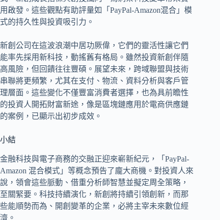
用啟發。這些觀點有助評量如「PayPal-Amazon混合」模
式的持久性與投資吸引力。
新創公司在這波浪潮中居功厥偉，它們的靈活性讓它們
能率先採用新科技，動搖舊有格局。雖然投資新創伴隨
高風險，但回饋往往豐碩。展望未來，跨域聯盟與技術
串聯將更頻繁，尤其在支付、物流、資料分析與客戶管
理層面。這些變化不僅豐富消費者選擇，也為具前瞻性
的投資人開拓財富新途，像是區塊鏈應用於電商供應鏈
的案例，已顯示出初步成效。
小結
金融科技與電子商務的交融正迎來嶄新紀元，「PayPal-
Amazon 混合模式」等概念預告了龐大商機。對投資人來
說，領會這些脈動、借重分析師智慧並擬定周全策略，
至關緊要。科技持續演化，新創將持續引領創新，而那
些能順勢而為、開創變革的企業，必將主宰未來數位經
濟。