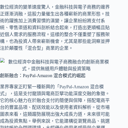
數位經濟的變革速度驚人，金融科技與電子商務的邊界
正逐漸消融，這股力量催生出各種嶄新的商業形態。技
術的躍進加上消費習慣的演變，讓企業紛紛將支付系
統、零售渠道和資料剖析結合起來，打造出更順暢且貼
近個人需求的服務流程。這樣的整合不僅重塑了服務架
構，也為投資人帶來嶄新機會，尤其是那些能洞察並押
注於顛覆性「混合型」商業的企業。
創新融合：PayPal-Amazon 混合模式的崛起
業界專家正盯緊一種新興的「PayPal-Amazon 混合模
式」，這是支付龍頭與電商巨擘功能深度交融的象徵。
它的核心魅力在於融合支付的簡便與保障，搭配電商平
台的豐富品項、配送效能以及使用者資料解析。從市場
圖表來看，這類趨勢展現出強大成長力道，未來很可能
成為投資焦點。舉例來說，它能建構從瀏覽商品、挑選
到結帳的全閉環環境，大幅優化使用者感受與企業運