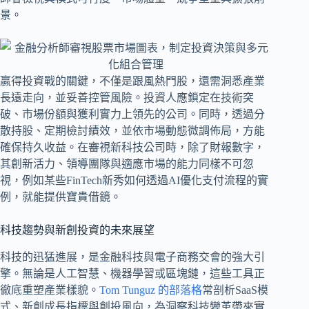
景。
贏得投資戰的關鍵，不僅是跟風熱門股，還需洞悉產業
長遠走向，並妥善控管風險。投資人應鎖定在技術突
破、市場份額與獲利實力上領先的公司。同時，透過分
散持股、定期檢討績效，並依市場動態微調佈局，方能
確保持久收益。在審視新科技公司時，除了財報數字，
其創新活力、領導團隊與適應市場的能力同樣不可忽
視，例如某些FinTech新秀如何透過AI優化支付流程的實
例，就能提供寶貴借鏡。
科技趨勢與新創投資的未來展望
科技的迅猛進展，是金融科技與電子商務交會的強大引
擎。無論是人工智慧、機器學習或區塊鏈，這些工具正
徹底重塑產業樣貌。
Tom Tunguz 的部落格
常剖析SaaS模
式、新創成長指標與創投風向，為洞察科技變革帶來實