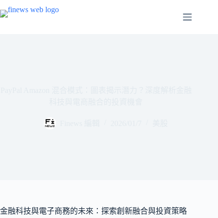
跳
至
主
要
內
容
PayPal Amazon 混合模式：圖表揭示潛力？深度解析金融
科技與電商融合的投資機會
Finews 編輯
2026/01/7
美股
金融科技與電子商務的未來：探索創新融合與投資策略