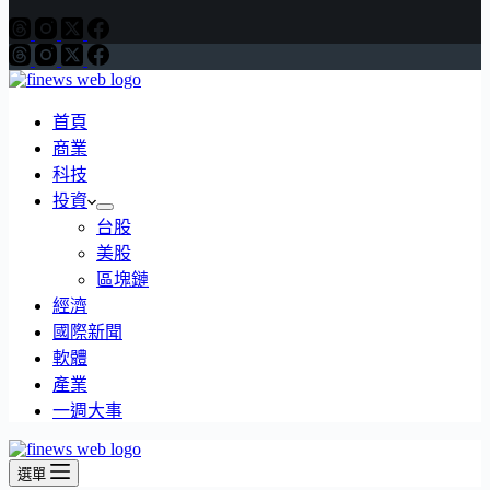
首頁
商業
科技
投資
台股
美股
區塊鏈
經濟
國際新聞
軟體
產業
一週大事
選單