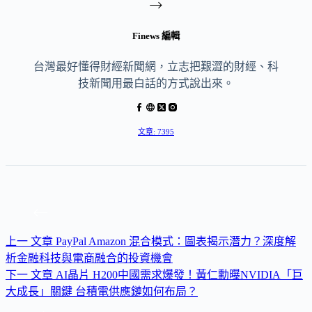
Finews 編輯
台灣最好懂得財經新聞網，立志把艱澀的財經、科
技新聞用最白話的方式說出來。
文章: 7395
上一
文章
PayPal Amazon 混合模式：圖表揭示潛力？深度解
析金融科技與電商融合的投資機會
下一
文章
AI晶片 H200中國需求爆發！黃仁勳曝NVIDIA「巨
大成長」關鍵 台積電供應鏈如何布局？