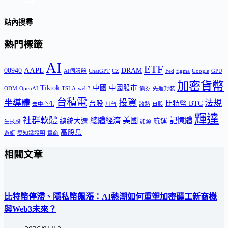
站內搜尋
熱門標籤
AI
ETF
AAPL
00940
DRAM
AI伺服器
ChatGPT
CZ
Fed
figma
Google
GPU
加密貨幣
Tiktok
中國
中國股市
ODM
OpenAI
TSLA
web3
債券
先進封裝
台積電
投資
半導體
法規
台股
比特幣 BTC
去中心化
川普
散熱
日股
輝達
社群軟體
總體經濟
美國
記憶體
總統大選
航運
生技股
能源
高股息
遊艇
零知識證明
電商
相關文章
比特幣停滯、隱私幣飆漲：AI熱潮如何重塑加密礦工新商機
與Web3未來？