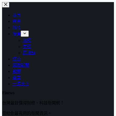
跳
至
首頁
主
商業
要
科技
內
投資
容
台股
美股
區塊鏈
經濟
國際新聞
軟體
產業
一週大事
Finews
台灣最好懂得財經、科技新聞網！
帶給你最有用的新聞資訊。