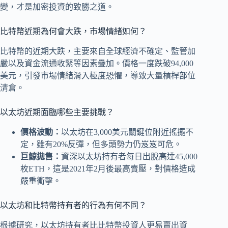
變，才是加密投資的致勝之道。
比特幣近期為何會大跌，市場情緒如何？
比特幣的近期大跌，主要來自全球經濟不確定、監管加
嚴以及資金流通收緊等因素疊加。價格一度跌破94,000
美元，引發市場情緒滑入極度恐懼，導致大量槓桿部位
清倉。
以太坊近期面臨哪些主要挑戰？
價格波動：
以太坊在3,000美元關鍵位附近搖擺不
定，雖有20%反彈，但多頭勢力仍岌岌可危。
巨鯨拋售：
資深以太坊持有者每日出脫高達45,000
枚ETH，這是2021年2月後最高賣壓，對價格造成
嚴重衝擊。
以太坊和比特幣持有者的行為有何不同？
根據研究，以太坊持有者比比特幣投資人更易賣出資