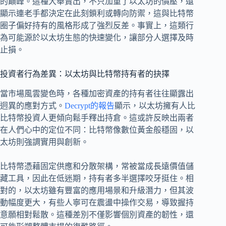
的巔峰。這種大舉賣出，不只加重了以太坊的價壓，還
顯示連老手都決定在此刻鎖利或轉向防禦，這與比特幣
圈子偏好持有的風格形成了強烈反差。事實上，這類行
為可能源於以太坊生態的快速變化，讓部分人選擇及時
止損。
投資者行為差異：以太坊與比特幣持有者的抉擇
當市場風雲變色時，各種加密資產的持有者往往顯露出
迥異的應對方式。
Decrypt的報告
顯示，以太坊擁有人比
比特幣投資人更傾向鬆手釋出持倉。這或許反映出兩者
在人們心中的定位不同：比特幣像數位黃金般穩固，以
太坊則強調實用與創新。
比特幣憑藉固定供應和分散架構，常被當成長遠價值儲
藏工具，因此在低迷期，持有者多半選擇咬牙挺住。相
對的，以太坊雖有豐富的應用場景和升級潛力，但其波
動幅度更大，有些人寧可在震盪中操作交易，導致握持
意願相對鬆散。這種差別不僅影響個別資產的韌性，還