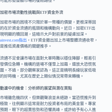
可能形塑整體市場的復甦路徑。
加密市場流動性挑戰與ETF資金外流
加密市場的困境不只限於單一幣種的價變，更根深蒂固
的在於資金流通的瓶頸和機構動向。近日，加密ETF出
現明顯的贖回潮，這暗示大戶對前景的疑慮加深。
ainvest.com指出
，ETF資金撤出加上市場整體流通收窄，
是推低資產價格的關鍵推手。
流通不足會讓市場在面對大單時難以穩住陣腳，輕易引
發價位急轉。機構的退場不僅雪上加霜，還放大恐慌氛
圍。不過，部分觀察家認為，這正是精明長線玩家低吸
的好時機，尤其在歷史上類似情況常帶來轉機。
動盪中的機會：分析師的展望與潛在買點
市場雖危機四伏，但樂觀聲浪並未絕跡。當恐慌推升到
極致，往例顯示這常是耐力投資者布局的黃金窗。專家
預期，眼下的超賣態勢和恐懼高峰，或許給予有心人進