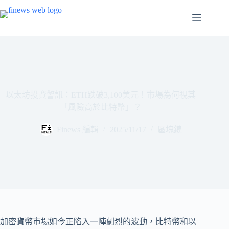
跳
至
主
要
內
容
以太坊投資警訊：ETH跌破3,100美元！市場為何視其
「風險高於比特幣」？
Finews 編輯
2025/11/17
區塊鏈
加密貨幣市場如今正陷入一陣劇烈的波動，比特幣和以