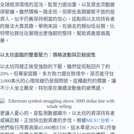
全球經濟環境的混沌、監管力道加重，以及資金流動變
得緊繃。雖然價格一路走低，但那些長期握緊不放的投
資人，似乎仍舊保持相當的信心，這點與以太坊持有者
的做法大異其趣。舉例來說，在過去的類似低谷期，比
特幣社群往往展現出更強韌的堅持，幫助資產度過風
暴。
以太坊面臨的雙重壓力：價格波動與巨鯨拋售
以太坊同樣正挨受強勁的下壓，雖然從低點回升了約
20%，但專家提醒，多方勢力還在險境中，是否能守住
3,000美元的心理底線仍是個問號。這種劇烈的價震，讓
不少人坐立難安，特別是在連續波動後的疲憊感。
更讓人憂心的，是監測數據顯示，以太坊的資深持有者
或稱巨鯨，正加快出脫資產的步伐。根據
MEXC分析
，
他們每日甩賣高達45,000枚ETH，這水準是2021年2月後