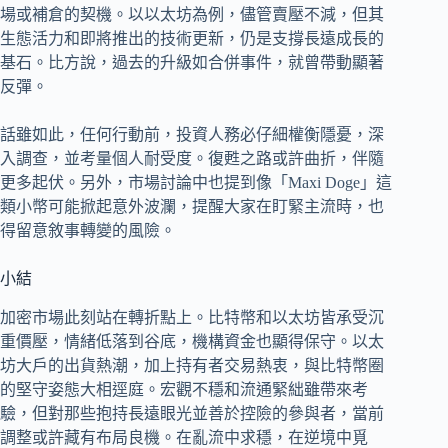
場或補倉的契機。以以太坊為例，儘管賣壓不減，但其
生態活力和即將推出的技術更新，仍是支撐長遠成長的
基石。比方說，過去的升級如合併事件，就曾帶動顯著
反彈。
話雖如此，任何行動前，投資人務必仔細權衡隱憂，深
入調查，並考量個人耐受度。復甦之路或許曲折，伴隨
更多起伏。另外，市場討論中也提到像「Maxi Doge」這
類小幣可能掀起意外波瀾，提醒大家在盯緊主流時，也
得留意敘事轉變的風險。
小結
加密市場此刻站在轉折點上。比特幣和以太坊皆承受沉
重價壓，情緒低落到谷底，機構資金也顯得保守。以太
坊大戶的出貨熱潮，加上持有者交易熱衷，與比特幣圈
的堅守姿態大相逕庭。宏觀不穩和流通緊絀雖帶來考
驗，但對那些抱持長遠眼光並善於控險的參與者，當前
調整或許藏有布局良機。在亂流中求穩，在逆境中覓