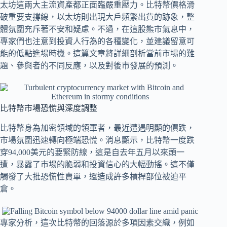
太坊這兩大主流資產都正面臨嚴重壓力。比特幣價格滑
破重要支撐線，以太坊則出現大戶頻繁出貨的跡象，整
體氛圍充斥著不安和疑慮。不過，在這股熊市氣息中，
專家們也注意到投資人行為的各種變化，並建議留意可
能的低點進場時機。這篇文章將詳細剖析當前市場的難
題、參與者的不同反應，以及對後市發展的預測。
比特幣市場恐慌與深度調整
比特幣身為加密領域的領軍者，最近遭遇明顯的價跌，
市場氛圍迅速轉向極端恐慌。消息顯示，比特幣一度跌
穿94,000美元的要緊防線，這是自去年五月以來頭一
遭，暴露了市場的脆弱和投資信心的大幅動搖。這不僅
觸發了大批恐慌性賣單，還造成許多槓桿部位被迫平
倉。
專家分析，這次比特幣的回落源於多項因素交織，例如