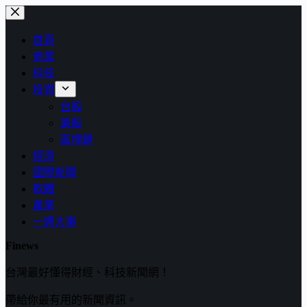
跳
至
首頁
主
商業
要
科技
內
投資
容
台股
美股
區塊鏈
經濟
國際新聞
軟體
產業
一週大事
Finews
台灣最好懂得財經、科技新聞網！
帶給你最有用的新聞資訊。