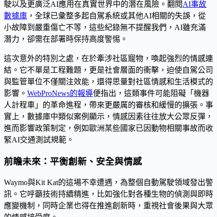
駛以及更廣泛AI應用在真實世界中的潛在風險。翻閱
AI事故
數據庫
，全球已彙整多起自駕系統或其他AI相關的失誤，從
小故障到嚴重傷亡不等，這些紀錄無不提醒我們，AI雖充滿
潛力，卻需在部署時保持高度警惕。
這次意外的特別之處，在於牽涉社區寵物，喚起強烈的情感連
結。它不單是工程難題，更是社會層面的衝擊，迫使自駕公司
與監管單位不僅關注效能，還得思量對社區情感和生活模式的
影響。
WebProNews的報導
便指出，這類事件可能阻礙「機器
人計程車」的革命進程，帶來更嚴厲的審核和緩慢的擴張。事
實上，數據庫中類似案例顯示，情感因素往往放大公眾反彈，
進而影響政策制定，例如歐洲某些國家已因動物相關事故而收
緊AI交通測試規範。
前瞻未來：平衡創新、安全與情感
Waymo與Kit Kat的這場不幸遭遇，為整個自動駕駛領域發出警
訊。它呼籲技術持續精進，比如強化對各種生物的偵測與即時
應變機制，同時企業也得在推進創新時，重視社會後果與大眾