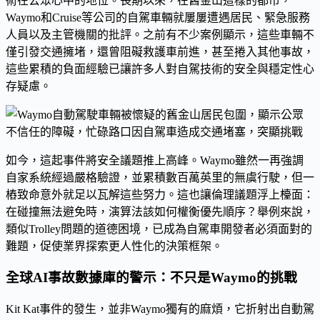
術在公眾心中的地位。長期以來，在舊金山這樣的都市，
Waymo和Cruise等公司的自駕車輛就屢屢遭遇居民、緊急服務
人員以及主管機關的批評。之前有不少案例顯示，這些車輛不
僅引發交通擁堵，還曾阻礙救護車前進，甚至捲入其他事故，
這些累積的負面經驗已讓許多人對自駕技術的安全與穩定性心
存疑慮。
如今，這起事件將安全議題推上高峰。Waymo雖然一再強調
自家系統經過嚴格驗證，並累積數百萬英里的無虞行駛，但一
樁致命意外就足以瓦解這些努力。這也讓倫理議題浮上檯面：
在碰撞無法避免時，演算法該如何權衡優先順序？舉例來說，
類似Trolley問題的道德困境，已成為自駕車開發者必須面對的
難題，促使業界探索更人性化的決策框架。
全球AI事故數據庫的警示：不只是Waymo的挑戰
Kit Kat事件的發生，並非Waymo獨有的麻煩，它折射出自動駕