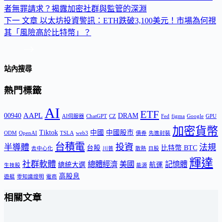
者無罪請求？揭露加密社群與監管的深淵
下一
文章
以太坊投資警訊：ETH跌破3,100美元！市場為何視
其「風險高於比特幣」？
站內搜尋
熱門標籤
AI
ETF
AAPL
00940
DRAM
AI伺服器
ChatGPT
CZ
Fed
figma
Google
GPU
加密貨幣
Tiktok
中國
中國股市
ODM
OpenAI
TSLA
web3
債券
先進封裝
台積電
投資
半導體
法規
台股
比特幣 BTC
去中心化
川普
散熱
日股
輝達
社群軟體
總體經濟
美國
記憶體
總統大選
航運
生技股
能源
高股息
遊艇
零知識證明
電商
相關文章