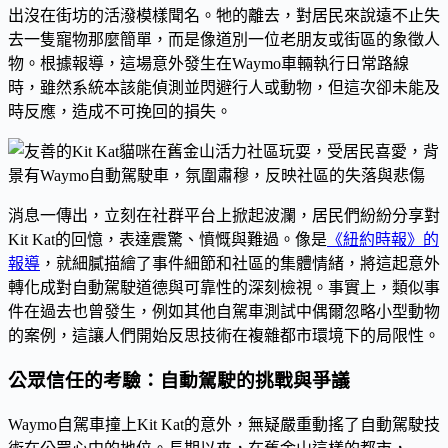
出沒在街坊的活潑模樣聞名。牠的離去，對居民來說遠不止失
去一隻寵物那麼簡單，而是像道別一位老朋友或街區的象徵人
物。根據報導，這場意外發生在Waymo車輛執行日常路線
時，雖然系統本該能偵測並閃避行人或動物，但這次卻未能及
時反應，造成不可挽回的損失。
消息一傳出，立刻在社群平台上掀起波瀾，居民們紛紛分享對
Kit Kat的回憶，表達震驚、憤慨與難過。像是
《紐約時報》的
報導
，就細膩描繪了事件細節和社區的集體情緒，將這起意外
轉化成對自動駕駛道德與可靠性的深刻檢視。事實上，類似事
件在過去也曾發生，例如其他自駕車測試中偶爾忽略小型動物
的案例，這讓人們開始反思技術在複雜都市環境下的局限性。
公眾信任的考驗：自動駕駛的挑戰與爭議
Waymo自駕車撞上Kit Kat的意外，無疑嚴重動搖了自動駕駛技