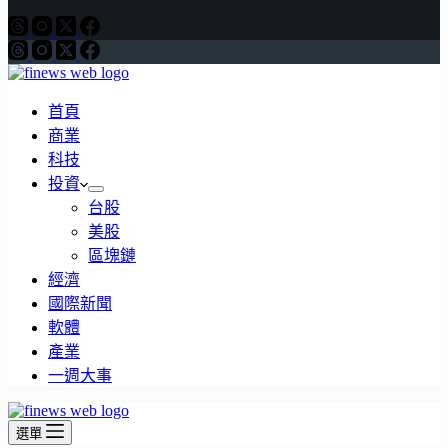
首頁
商業
科技
投資
台股
美股
區塊鏈
經濟
國際新聞
軟體
產業
一週大事
選單