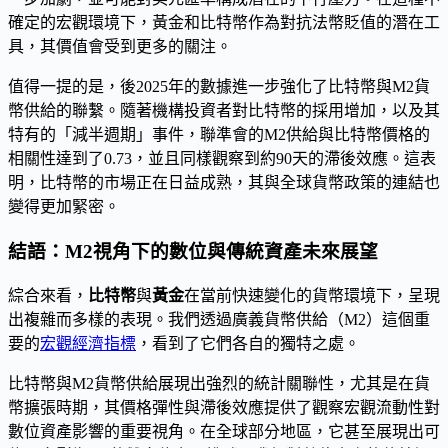
確定的宏觀環境下，黃金和比特幣作為對抗法幣貶值的潛在工
具，其價值會受到更多的關注。
值得一提的是，後2025年的數據進一步強化了比特幣與M2貨
幣供給的聯繫。隨著機構投資者對比特幣的採用增加，以及其
特有的「減半週期」事件，聯準會的M2供給與比特幣價格的
相關性達到了0.73，並且同樣觀察到約90天的滯後效應。這表
明，比特幣的市場正在日益成熟，其與全球貨幣政策的連結也
變得更加緊密。
結語：M2視角下的數位與傳統資產未來展望
綜合來看，
比特幣
與
黃金
在當前快速變化的貨幣環境下，呈現
出複雜而多樣的表現。我們透過廣義貨幣供給（M2）這個重
要的
宏觀經濟指標
，看到了它們各自的獨特之處。
比特幣與M2貨幣供給展現出強烈的統計關聯性，尤其是在貨
幣擴張時期，其價格彈性與滯後效應提供了觀察宏觀流動性對
數位資產影響的重要視角。在全球部分地區，它甚至展現出可