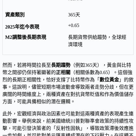
365天
+0.65
長期貨幣供給趨勢，全球經
濟環境
然而，若將時間拉長至
長期趨勢
（例如365天），黃金與比特
幣之間卻仍保持著顯著的
正相關
（相關係數為0.65）。這個強
烈的長期正相關性，恰好支撐了比特幣作為「
數位黃金
」的敘
事。這說明，儘管短期市場波動會導致兩者走勢分歧，但在更
廣闊的時間維度上，兩種資產在對抗貨幣貶值和作為價值儲存
方面，可能具備相似的潛在邏輯。
此外，宏觀經濟與政治因素也可能對這兩種資產的表現產生連
動影響。舉例來說，前美國總統川普對聯準會政策的持續性攻
擊，可能引發決策者的「反射性固執」，導致政策滯後效應進
一步加劇，並可能對美元匯率構成潛在的下行壓力。在這種不