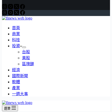
首頁
商業
科技
投資
台股
美股
區塊鏈
經濟
國際新聞
軟體
產業
一週大事
選單