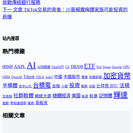
挑戰傳統銀行服務
下一
文章
TikTok交易的背後：川普揭露梅鐸家族可能投資的
商機
站內搜尋
熱門標籤
AI
ETF
AAPL
00940
DRAM
AI伺服器
ChatGPT
CZ
Fed
figma
Google
GPU
加密貨幣
Tiktok
中國
中國股市
ODM
OpenAI
TSLA
web3
債券
先進封裝
台積電
投資
半導體
法規
台股
比特幣 BTC
去中心化
川普
散熱
日股
輝達
社群軟體
總體經濟
美國
記憶體
總統大選
航運
生技股
能源
高股息
遊艇
零知識證明
電商
相關文章