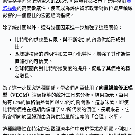
幣價格平均會上漲驚人的
2.65%
。這項數據揭示了比特幣對
貨
幣擴張
的高度敏感性，使其成為評估貨幣政策對數位資產領域
影響的一個極佳的宏觀經濟指標。
除了統計關聯外，還有幾個因素進一步加強了這種關係：
比特幣的供應量有限，與不斷增加的貨幣供給形成對
比。
區塊鏈技術的透明性和去中心化特性，增強了其作為價
值儲存的可信度。
全球範圍內對比特幣接受度的提升，促進了其價格的穩
定增長。
為了進一步探究這種關係，學者們甚至使用了
向量誤差修正模
型（VECM）
這類複雜的統計工具來分析。結果顯示，每月
約有12%的價格偏差會回歸M2的均衡關係。這意味著，即使
比特幣價格在短期內偏離了M2所代表的價值，長期來看，它
仍會傾向於回歸到由貨幣供給量所定義的「合理」水平。
這種關聯性在特定的宏觀經濟事件中表現得尤為明顯。例如，