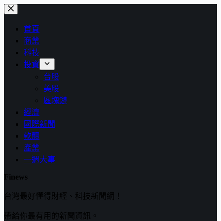
跳
至
首頁
主
商業
要
科技
內
投資
容
台股
美股
區塊鏈
經濟
國際新聞
軟體
產業
一週大事
Finews
台灣最好懂得財經、科技新聞網！
帶給你最有用的新聞資訊。