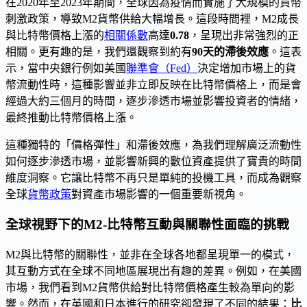
在2020年至2023年期間，全球因為疫情而實施了大規模的貨幣
刺激政策，導致M2貨幣供給大幅增長。這段時間裡，M2成長
與比特幣價格上漲的
相關係數
高達
0.78
，呈現出非常強烈的正
相關。更有趣的是，我們還觀察到約有
90天的滯後效應
。這表
示，當中央銀行例如美國
聯準會（Fed）
決定增加市場上的貨
幣流動性時，這種影響並非立即反映在比特幣價格上，而是會
經過大約三個月的時間，逐步滲透市場並影響投資者的情緒，
最終推動比特幣價格上漲。
這種獨特的「價格彈性」和滯後效應，為我們理解廣泛流動性
如何逐步滲透市場，並影響新興的數位資產提供了寶貴的時間
維度洞察。它讓比特幣不再只是單純的投機工具，而成為觀察
全球
貨幣政策
對資產市場影響的一個重要新視角。
全球視野下的M2-比特幣互動與關聯性面臨的挑戰
M2與比特幣的關聯性，並非在全球各地都呈現單一的模式，
其互動方式在全球不同地區展現出有趣的差異。例如，在美國
市場，我們看到M2貨幣供給對比特幣價格產生較為單向的影
響。然而，在英國和日本進行的研究卻發現了不同的結果：
比