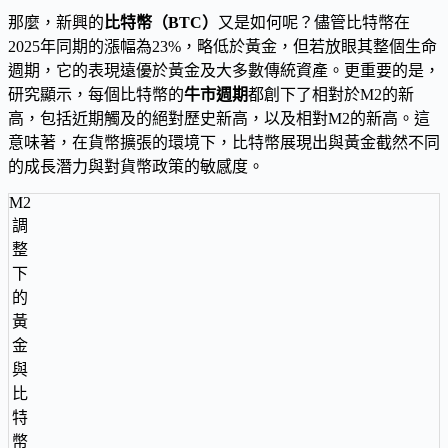
那麼，新興的
比特幣（BTC）
又是如何呢？儘管比特幣在
2025年同期的漲幅為23%，略低於黃金，但若放眼其整個生命
週期，它的表現遠優於黃金及大多數傳統資產。更重要的是，
研究顯示，每個比特幣的
牛市週期
都創下了相對於M2的新
高，包括近期觸及的絕對歷史新高，以及相對M2的新高。這
意味著，在貨幣擴張的環境下，比特幣展現出與黃金截然不同
的成長潛力與對貨幣政策的敏感度。
M2
調
整
下
的
黃
金
與
比
特
幣