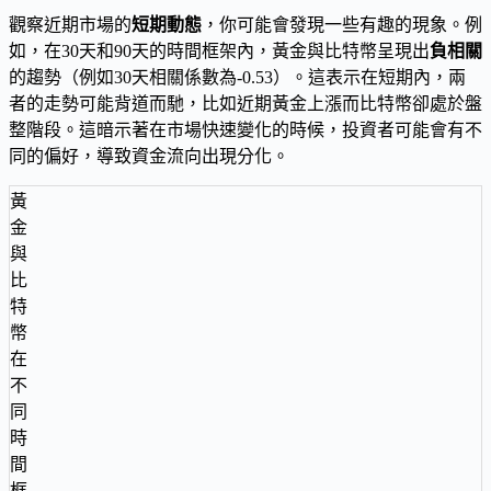
觀察近期市場的
短期動態
，你可能會發現一些有趣的現象。例
如，在30天和90天的時間框架內，黃金與比特幣呈現出
負相關
的趨勢（例如30天相關係數為-0.53）。這表示在短期內，兩
者的走勢可能背道而馳，比如近期黃金上漲而比特幣卻處於盤
整階段。這暗示著在市場快速變化的時候，投資者可能會有不
同的偏好，導致資金流向出現分化。
黃
金
與
比
特
幣
在
不
同
時
間
框