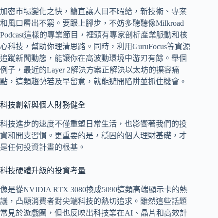
加密市場變化之快，簡直讓人目不暇給，新技術、專案
和風口層出不窮。要跟上腳步，不妨多聽聽像Milkroad
Podcast這樣的專業節目，裡頭有專家剖析產業脈動和核
心科技，幫助你理清思路。同時，利用GuruFocus等資源
追蹤新聞動態，能讓你在高波動環境中游刃有餘。舉個
例子，最近的Layer 2解決方案正解決以太坊的擴容痛
點，這類趨勢若及早留意，就能避開陷阱並抓住機會。
科技創新與個人財務健全
科技進步的速度不僅重塑日常生活，也影響著我們的投
資和開支習慣。更重要的是，穩固的個人理財基礎，才
是任何投資計畫的根基。
科技硬體升級的投資考量
像是從NVIDIA RTX 3080換成5090這類高端顯示卡的熱
議，凸顯消費者對尖端科技的熱切追求。雖然這些話題
常見於遊戲圈，但也反映出科技業在AI、晶片和高效計