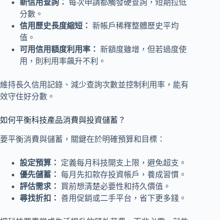
新信用查詢：
每次申請都觸發硬查詢，短期拉低
分數。
信用歷史長度縮短：
新帳戶稀釋整體歷史平均
值。
可用信用額度利用率：
新額度雖增，但若過度使
用，則利用率飆升不利。
維持長久信用記錄、減少查詢次數並控制利用率，能有
效守住好分數。
如何平衡科技產品消費與投資儲蓄？
要平衡消費與儲蓄，關鍵在於明確預算和目標：
設定預算：
定義每月科技開支上限，避免超支。
優先儲蓄：
每月先扣款存投資帳戶，養成習慣。
評估需求：
買前想清楚必要性和持久價值。
尋找折扣：
善用促銷或二手平台，省下更多錢。