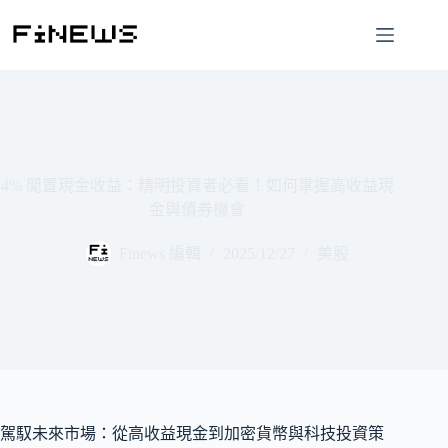
跳
至
主
要
內
容
4% 閒置現金收益：精明投資者必看！如何掌握高收益現
金與債券機會
Finews 編輯
2025/12/27
美股
駕馭未來市場：從高收益現金到加密貨幣與科技投資策