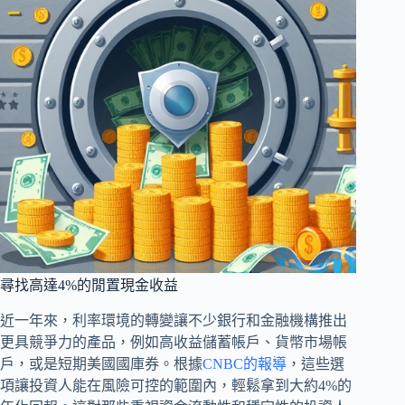
尋找高達4%的閒置現金收益
近一年來，利率環境的轉變讓不少銀行和金融機構推出
更具競爭力的產品，例如高收益儲蓄帳戶、貨幣市場帳
戶，或是短期美國國庫券。根據
CNBC的報導
，這些選
項讓投資人能在風險可控的範圍內，輕鬆拿到大約4%的