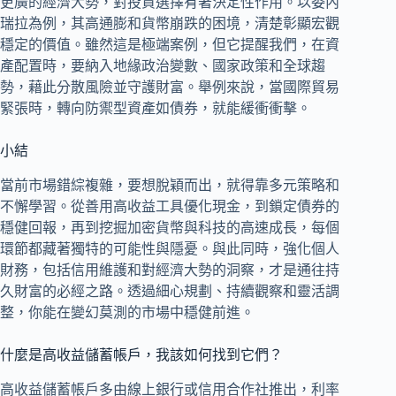
更廣的經濟大勢，對投資選擇有著決定性作用。以委內
瑞拉為例，其高通膨和貨幣崩跌的困境，清楚彰顯宏觀
穩定的價值。雖然這是極端案例，但它提醒我們，在資
產配置時，要納入地緣政治變數、國家政策和全球趨
勢，藉此分散風險並守護財富。舉例來說，當國際貿易
緊張時，轉向防禦型資產如債券，就能緩衝衝擊。
小結
當前市場錯綜複雜，要想脫穎而出，就得靠多元策略和
不懈學習。從善用高收益工具優化現金，到鎖定債券的
穩健回報，再到挖掘加密貨幣與科技的高速成長，每個
環節都藏著獨特的可能性與隱憂。與此同時，強化個人
財務，包括信用維護和對經濟大勢的洞察，才是通往持
久財富的必經之路。透過細心規劃、持續觀察和靈活調
整，你能在變幻莫測的市場中穩健前進。
什麼是高收益儲蓄帳戶，我該如何找到它們？
高收益儲蓄帳戶多由線上銀行或信用合作社推出，利率