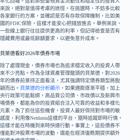
年化回報。這對那些重視資金流動性和穩定性的投資人
來說，絕對是值得考慮的途徑。在挑選時，不妨多比較
各家銀行的方案，並確認是否有存款保障機制，比如美
國的FDIC保險，這樣才能安心把錢放進去。舉例來說，
一些線上銀行往往提供更高的利率，但記得檢查是否有
隱藏費用或最低餘額要求，以避免意外成本。
貝萊德看好2026年債券市場
除了處理現金，債券市場也為追求穩定收入的投資人帶
來不少亮點。作為全球資產管理龍頭的貝萊德，對2026
年的債券前景持正面看法，尤其強調特定債券類型將脫
穎而出。
貝萊德的分析顯示
，如果通膨逐漸平穩，加上
央行政策可能鬆綁，高品質公司債、市政債以及新興市
場債券，都能為你的投資組合注入可靠的收益和多樣化
元素。為了抓住這些機會，投資人最好保持對市場的敏
感度，利用像Netdania這樣的平台，隨時追蹤即時行情，
這樣才能在時機到來時快速行動。事實上，這些債券不
僅能對沖股票市場的波動，還能在經濟復甦期提供額外