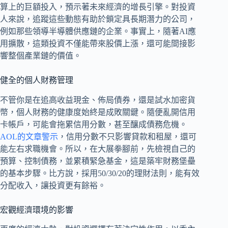
算上的巨額投入，預示著未來經濟的增長引擎。對投資
人來說，追蹤這些動態有助於鎖定具長期潛力的公司，
例如那些領導半導體供應鏈的企業。事實上，隨著AI應
用擴散，這類投資不僅能帶來股價上漲，還可能間接影
響整個產業鏈的價值。
健全的個人財務管理
不管你是在追高收益現金、佈局債券，還是試水加密貨
幣，個人財務的健康度始終是成敗關鍵。隨便亂開信用
卡帳戶，可能會拖累信用分數，甚至釀成債務危機。
AOL的文章警示
，信用分數不只影響貸款和租屋，還可
能左右求職機會。所以，在大展拳腳前，先檢視自己的
預算、控制債務，並累積緊急基金，這是築牢財務堡壘
的基本步驟。比方說，採用50/30/20的理財法則，能有效
分配收入，讓投資更有餘裕。
宏觀經濟環境的影響