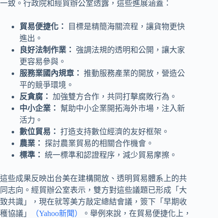
一致。行政院和經貿辦公室透露，這些進展涵蓋：
貿易便捷化：
目標是精簡海關流程，讓貨物更快
進出。
良好法制作業：
強調法規的透明和公開，讓大家
更容易參與。
服務業國內規章：
推動服務產業的開放，營造公
平的競爭環境。
反貪腐：
加強雙方合作，共同打擊腐敗行為。
中小企業：
幫助中小企業開拓海外市場，注入新
活力。
數位貿易：
打造支持數位經濟的友好框架。
農業：
探討農業貿易的相關合作機會。
標準：
統一標準和認證程序，減少貿易摩擦。
這些成果反映出台美在建構開放、透明貿易體系上的共
同志向。經貿辦公室表示，雙方對這些議題已形成「大
致共識」，現在就等美方敲定總結會議，簽下「早期收
穫協議」
（Yahoo新聞）
。舉例來說，在貿易便捷化上，