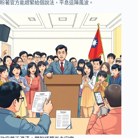
盼著官方能趕緊給個說法，平息這陣風波。