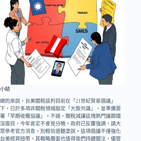
小結
總的來說，台美關稅談判目前在「21世紀貿易倡議」
下，已於多項非關稅領域敲定「大致共識」，並準備簽
署「早期收穫協議」。不過，關稅減讓這塊熱門議題還
沒眉目，今年肯定不會見分曉。政府已反覆強調，請大
眾參考官方消息，別輕信道聽塗說。這項倡議不僅強化
台美經貿紐帶，其戰略層面也值得我們持續關注，儘管