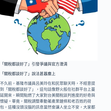
「關稅都談好了」引發爭議與官方澄清
「關稅都談好了」說法甚囂塵上
不久前，基隆市議員呂美玲在和民眾聊天時，不經意提
到「關稅都談好了」，這句話像野火般在社群平台上蔓
延開來，瞬間點燃了大家對台美關稅談判進度的好奇與
懷疑。畢竟，關稅調整牽動著產業鏈條和老百姓的荷
包，這種沒頭沒腦的訊息當然會讓人坐立不安，大家都