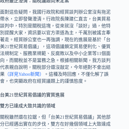
政府嚴正澄清：關稅議題尚未定案
面對這些疑問，我國行政院和經貿談判辦公室沒有拖泥
帶水，立即發聲澄清。行政院長陳建仁直言，台美貿易
談判中，特別是關稅這塊，從來就沒「談好」過，他特
別提醒大家，資訊要以官方渠道為主，千萬別被謠言牽
著走。經貿辦公室也一再強調，現在的進展是基於「台
美21世紀貿易倡議」，這項倡議鎖定貿易便利化、優質
法規制定、服務業規範、反腐敗以及中小企業等11個面
向，而關稅並不是當務之急。根據相關新聞，我方談判
代表親自說明，關稅部分還沒敲定，今年絕對不會出結
果
（詳見Yahoo新聞）
。這種及時回應，不僅化解了誤
會，也突顯政府在經貿議題上的謹慎態度。
台美21世紀貿易倡議的實質進展
雙方已達成大致共識的領域
關稅雖然還在拉鋸，但「台美21世紀貿易倡議」其他部
分已經邁出實在的步伐，雙方在好幾個領域上大致達成