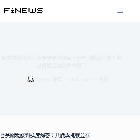
跳
至
主
要
內
容
台美關稅談判：今年確定沒結果！行政院揭秘：哪些貿
易議題已達初步共識？
Finews 編輯
2025/12/27
台股
台美關稅談判進度解密：共識與挑戰並存