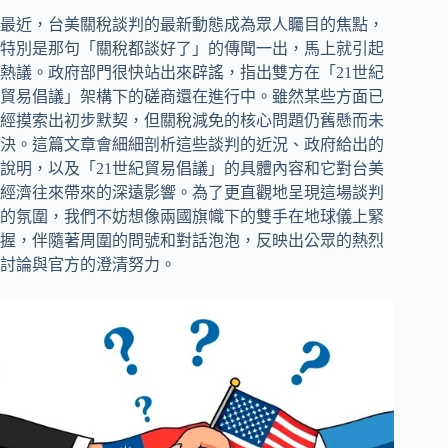
最近，台美關稅談判的最新動態成為眾人矚目的焦點，
特別是那句「關稅都談好了」的傳聞一出，馬上就引起
熱議。政府部門很快站出來辟謠，指出雙方在「21世紀
貿易倡議」架構下的磋商還在進行中。雖然某些方面已
經摸索出初步默契，但關稅減免的核心問題仍舊懸而未
決。這篇文章會細細剖析這些談判的近況、政府給出的
說明，以及「21世紀貿易倡議」的具體內容和它對台美
經濟往來帶來的深遠影響。為了更直觀地呈現這場談判
的氛圍，我們不妨想像兩國旗幟下的雙手在地球儀上緊
握，伴隨著周圍的問號和對話泡泡，反映出公眾的熱烈
討論與官方的澄清努力。