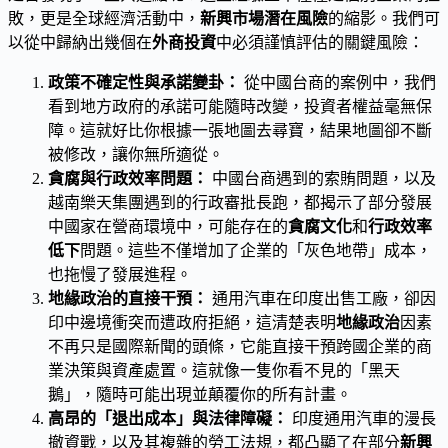
敗，更是全球經濟活動中，
新興市場潛在風險
的縮影。我們可
以從中歸納出幾個在
外商投資
中必須謹慎評估的關鍵風險：
政策不確定性與承諾變卦：
從中國台商的案例中，我們
看到地方政府的承諾可能隨時改變，投資者權益毫無保
障。這就好比你根據一張地圖去尋寶，結果地圖卻不斷
被修改，讓你無所適從。
貪腐與行政效率問題：
中國台商遇到的索賄問題，以及
越南樂天集團遇到的行政審批長跑，都揭示了部分發展
中國家在營商環境中，可能存在的
貪腐文化
和
行政效率
低下
問題。這些不僅增加了企業的「灰色地帶」成本，
也拖慢了發展進程。
地緣政治的直接干預：
通用汽車在印度出售工廠，卻因
印中邊境衝突而遭政府拒絕，這清楚表明
地緣政治
因素
不再只是國際新聞的頭條，它能直接干預跨國企業的商
業決策與資產處置。這就像一隻你看不見的「黑天
鵝」，隨時可能出現並顛覆你的所有計畫。
高昂的「退出成本」與法律障礙：
印度通用汽車的漫長
撤資戰，以及其複雜的勞工法規，都凸顯了在部分
新興