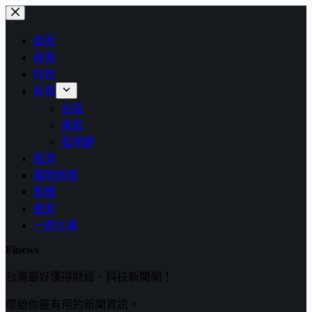
跳
至
首頁
主
商業
要
科技
內
投資
容
台股
美股
區塊鏈
經濟
國際新聞
軟體
產業
一週大事
Finews
台灣最好懂得財經、科技新聞網！
帶給你最有用的新聞資訊。