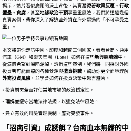
揭示，這片看似廣闊的沃土背後，其實潛藏著
政策反覆、行政
壁壘、貪腐
，甚至
地緣政治干預
等重重風險。我們將透過幾個
真實案例，帶你深入了解這些外資在海外遭遇的「不可承受之
重」。
本文將帶你走訪中國、印度和越南三個國家，看看台商、通用
汽車（GM）和樂天集團（Lotte）如何在這些
新興經濟體
中，
從滿懷希望到深陷泥淖。透過這些案例，我們將一同探討外國
投資者可能面臨的各種營運與
撤資挑戰
，幫助你更全面地理解
外商投資風險
，並學會如何在投資決策中趨吉避凶。
• 投資前需全面評估當地市場的政治穩定性。
• 理解並遵守當地法律法規，以避免法律風險。
• 建立有效的風險管理機制，應對突發事件。
「招商引資」成誘餌？台商血本無歸的中