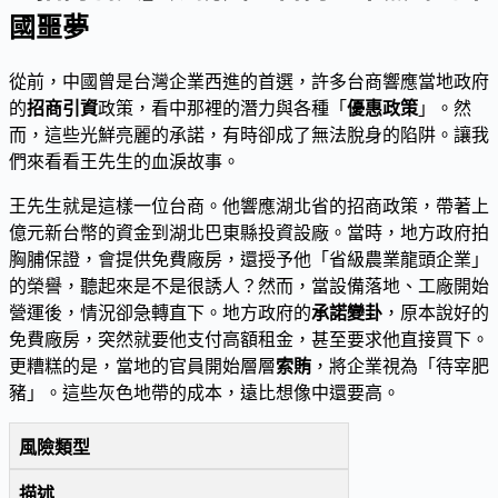
國噩夢
從前，中國曾是台灣企業西進的首選，許多台商響應當地政府
的
招商引資
政策，看中那裡的潛力與各種「
優惠政策
」。然
而，這些光鮮亮麗的承諾，有時卻成了無法脫身的陷阱。讓我
們來看看王先生的血淚故事。
王先生就是這樣一位台商。他響應湖北省的招商政策，帶著上
億元新台幣的資金到湖北巴東縣投資設廠。當時，地方政府拍
胸脯保證，會提供免費廠房，還授予他「省級農業龍頭企業」
的榮譽，聽起來是不是很誘人？然而，當設備落地、工廠開始
營運後，情況卻急轉直下。地方政府的
承諾變卦
，原本說好的
免費廠房，突然就要他支付高額租金，甚至要求他直接買下。
更糟糕的是，當地的官員開始層層
索賄
，將企業視為「待宰肥
豬」。這些灰色地帶的成本，遠比想像中還要高。
風險類型
描述