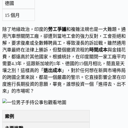
德國
15 個月
除了地緣政治，印度的
勞工爭議
和複雜法規也是一大難題。通
用汽車想關閉工廠，卻遭到當地工會的強力反對，工會拒絕和
解，要求復產或全數轉聘員工，導致漫長的訴訟戰。雖然通用
汽車最終在法律上勝訴，但整個撤資流程的
時間成本
與金錢花
費，都遠高於其他國家。根據統計，在印度關閉一家工廠平均
需要4.3年，這跟新加坡的1年、德國的15個月相比，簡直是天
壤之別！這樣高的「
退出成本
」，對於任何想在新興市場佈局
的跨國企業來說，都是一個嚴肅的警示。它直接影響企業在印
度進行長期投資的意願，畢竟，誰想投資一個「進得去、出不
來」的市場呢？
案例