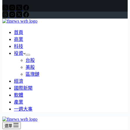
首頁
商業
科技
投資
台股
美股
區塊鏈
經濟
國際新聞
軟體
產業
一週大事
選單