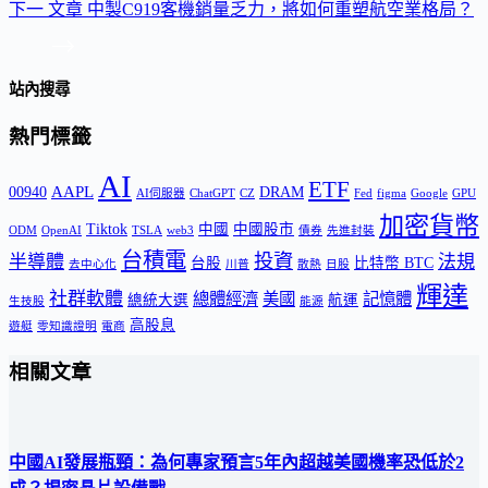
下一
文章
中製C919客機銷量乏力，將如何重塑航空業格局？
站內搜尋
熱門標籤
AI
ETF
AAPL
00940
DRAM
AI伺服器
ChatGPT
CZ
Fed
figma
Google
GPU
加密貨幣
Tiktok
中國
中國股市
ODM
OpenAI
TSLA
web3
債券
先進封裝
台積電
投資
半導體
法規
台股
比特幣 BTC
去中心化
川普
散熱
日股
輝達
社群軟體
總體經濟
美國
記憶體
總統大選
航運
生技股
能源
高股息
遊艇
零知識證明
電商
相關文章
中國AI發展瓶頸：為何專家預言5年內超越美國機率恐低於2