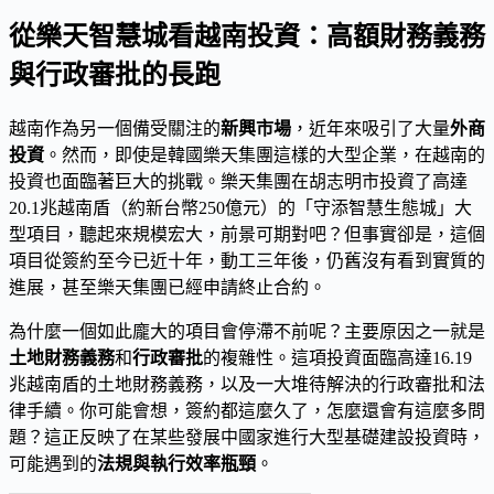
從樂天智慧城看越南投資：高額財務義務
與行政審批的長跑
越南作為另一個備受關注的
新興市場
，近年來吸引了大量
外商
投資
。然而，即使是韓國樂天集團這樣的大型企業，在越南的
投資也面臨著巨大的挑戰。樂天集團在胡志明市投資了高達
20.1兆越南盾（約新台幣250億元）的「守添智慧生態城」大
型項目，聽起來規模宏大，前景可期對吧？但事實卻是，這個
項目從簽約至今已近十年，動工三年後，仍舊沒有看到實質的
進展，甚至樂天集團已經申請終止合約。
為什麼一個如此龐大的項目會停滯不前呢？主要原因之一就是
土地財務義務
和
行政審批
的複雜性。這項投資面臨高達16.19
兆越南盾的土地財務義務，以及一大堆待解決的行政審批和法
律手續。你可能會想，簽約都這麼久了，怎麼還會有這麼多問
題？這正反映了在某些發展中國家進行大型基礎建設投資時，
可能遇到的
法規與執行效率瓶頸
。