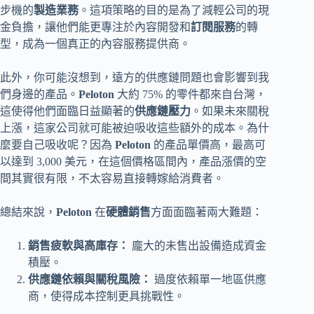
步機的
製造業務
。這項策略的目的是為了減輕公司的現
金負擔，讓他們能更專注於內容開發和
訂閱服務
的轉
型，成為一個真正的內容服務提供商。
此外，你可能沒想到，遠方的供應鏈問題也會影響到我
們身邊的產品。
Peloton
大約 75% 的零件都來自台灣，
這使得他們面臨日益顯著的
供應鏈壓力
。如果未來關稅
上漲，這家公司就可能被迫吸收這些額外的成本。為什
麼要自己吸收呢？因為
Peloton
的產品單價高，最高可
以達到 3,000 美元，在這個價格區間內，產品漲價的空
間其實很有限，不太容易直接轉嫁給消費者。
總結來說，
Peloton
在
硬體銷售
方面面臨著兩大難題：
銷售疲軟與高庫存：
龐大的未售出設備造成資金
積壓。
供應鏈依賴與關稅風險：
過度依賴單一地區供應
商，使得成本控制更具挑戰性。