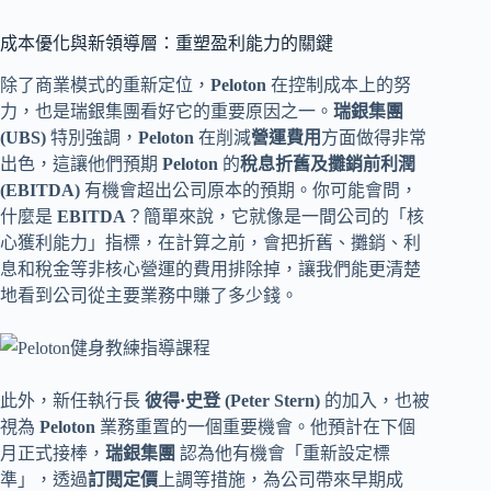
成本優化與新領導層：重塑盈利能力的關鍵
除了商業模式的重新定位，
Peloton
在控制成本上的努
力，也是瑞銀集團看好它的重要原因之一。
瑞銀集團
(UBS)
特別強調，
Peloton
在削減
營運費用
方面做得非常
出色，這讓他們預期
Peloton
的
稅息折舊及攤銷前利潤
(EBITDA)
有機會超出公司原本的預期。你可能會問，
什麼是
EBITDA
？簡單來說，它就像是一間公司的「核
心獲利能力」指標，在計算之前，會把折舊、攤銷、利
息和稅金等非核心營運的費用排除掉，讓我們能更清楚
地看到公司從主要業務中賺了多少錢。
此外，新任執行長
彼得·史登 (Peter Stern)
的加入，也被
視為
Peloton
業務重置的一個重要機會。他預計在下個
月正式接棒，
瑞銀集團
認為他有機會「重新設定標
準」，透過
訂閱定價
上調等措施，為公司帶來早期成