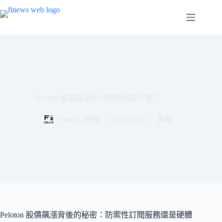
跳
至
主
要
內
容
Peloton 股價飆漲80%的原因是什麼？
Finews 編輯
2025/07/30
美股
Peloton 股價飆漲背後的秘密：防禦性訂閱服務還是硬體