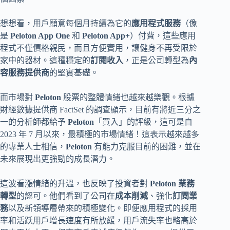
想想看，用戶願意每個月持續為它的
應用程式服務
（像
是
Peloton App One
和
Peloton App+
）付費，這些應用
程式不僅價格親民，而且方便實用，讓健身不再受限於
家中的器材。這種穩定的
訂閱收入
，正是公司轉型為
內
容服務提供商
的堅實基礎。
而市場對
Peloton
股票的整體情緒也越來越樂觀。根據
財經數據提供商 FactSet 的調查顯示，目前有將近三分之
一的分析師都給予
Peloton
「買入」的評級，這可是自
2023 年 7 月以來，最積極的市場情緒！這表示越來越多
的專業人士相信，
Peloton
有能力克服目前的困難，並在
未來展現出更強勁的成長潛力。
這波看漲情緒的升溫，也反映了投資者對
Peloton
業務
轉型
的認可。他們看到了公司在
成本削減
、強化
訂閱業
務
以及新領導層帶來的積極變化。即便應用程式的採用
率和活跃用戶增長速度有所放緩，用戶流失率也略高於