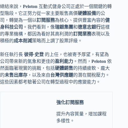
總結來說，
Peloton
互動式健身公司正處於一個關鍵的轉
型階段。它正努力從一家主要販售高價
硬體設備
的公
司，轉變為一個以
訂閱服務
為核心、提供豐富內容的
健
身科技公司
。我們看到，像
瑞銀集團
和
德意志銀行
這樣
的專業機構，都因為看好其高利潤的
訂閱業務
表現以及
積極的
成本削減
策略而上調了股票評級。
新任執行長
彼得·史登
的上任，也被寄予厚望，有望為
公司帶來新的氣象和更佳的
盈利能力
。然而，
Peloton
依
然面臨著現實的挑戰，包括
硬體銷售
的持續疲軟、龐大
的
未售出庫存
，以及來自
台灣供應鏈
的潛在關稅壓力。
這些因素都考驗著公司在轉型過程中的應變能力。
強化訂閱服務
提升內容質量，增加課程
多樣性。