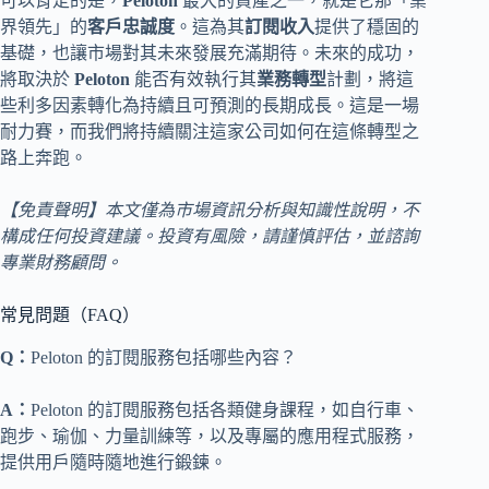
可以肯定的是，
Peloton
最大的資產之一，就是它那「業
界領先」的
客戶忠誠度
。這為其
訂閱收入
提供了穩固的
基礎，也讓市場對其未來發展充滿期待。未來的成功，
將取決於
Peloton
能否有效執行其
業務轉型
計劃，將這
些利多因素轉化為持續且可預測的長期成長。這是一場
耐力賽，而我們將持續關注這家公司如何在這條轉型之
路上奔跑。
【免責聲明】本文僅為市場資訊分析與知識性說明，不
構成任何投資建議。投資有風險，請謹慎評估，並諮詢
專業財務顧問。
常見問題（FAQ）
Q：
Peloton 的訂閱服務包括哪些內容？
A：
Peloton 的訂閱服務包括各類健身課程，如自行車、
跑步、瑜伽、力量訓練等，以及專屬的應用程式服務，
提供用戶隨時隨地進行鍛鍊。