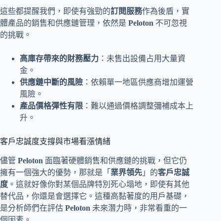
這些都提醒我們，即使有強勁的
訂閱服務
作為後盾，實
體產品的銷售和供應鏈管理，依然是
Peloton
不可忽視
的挑戰。
高庫存帶來的財務壓力
：未售出設備占用大量資
金。
供應鏈中斷的風險
：依賴單一地區供應商增加運營
風險。
產品價格彈性有限
：難以通過價格調整彌補成本上
升。
客戶忠誠度支撐與市場看漲情緒
儘管
Peloton
面臨著硬體銷售和供應鏈的挑戰，但它仍
擁有一個強大的優勢，那就是「
業界領先
」的
客戶忠誠
度
。這就好像你對某個品牌特別死心塌地，即使有其他
替代品，你還是會選擇它。這種高黏著度的用戶基礎，
是分析師們在評估
Peloton
未來潛力時，非常看重的一
個因素。