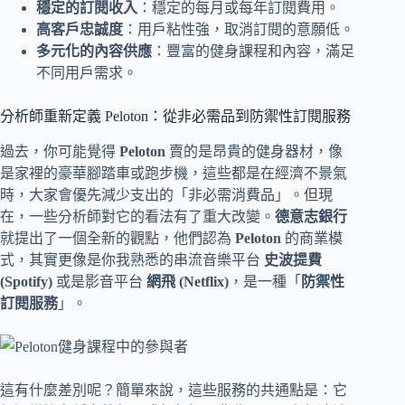
穩定的訂閱收入
：穩定的每月或每年訂閱費用。
高客戶忠誠度
：用戶粘性強，取消訂閱的意願低。
多元化的內容供應
：豐富的健身課程和內容，滿足
不同用戶需求。
分析師重新定義 Peloton：從非必需品到防禦性訂閱服務
過去，你可能覺得
Peloton
賣的是昂貴的健身器材，像
是家裡的豪華腳踏車或跑步機，這些都是在經濟不景氣
時，大家會優先減少支出的「非必需消費品」。但現
在，一些分析師對它的看法有了重大改變。
德意志銀行
就提出了一個全新的觀點，他們認為
Peloton
的商業模
式，其實更像是你我熟悉的串流音樂平台
史波提費
(Spotify)
或是影音平台
網飛 (Netflix)
，是一種「
防禦性
訂閱服務
」。
這有什麼差別呢？簡單來說，這些服務的共通點是：它