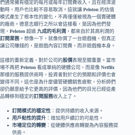
們通常擁有穩定的每月或每年訂閱費收入，且在經濟波
動時，用戶也比較不容易取消。這就讓
Peloton
的估值
模式產生了根本性的變化，不再僅僅被視為一個賣硬體
的廠商。德意志銀行之所以會這樣看，是因為他們發
現，
Peloton
超過
九成的毛利潤
，都來自於其高利潤的
訂閱業務
。想像一下，就像你買了一台遊戲機，但真正
讓公司賺錢的，是遊戲內容訂閱費，而非遊戲機本身。
這樣的重新定義，對於公司的
股價
表現至關重要。當市
場不再把
Peloton
看成單純的硬體公司，而是像
Netflix
那樣的服務提供商時，投資者對於它的預期和評價也會
變得不同。這也是為什麼儘管硬體銷售疲軟，分析師們
卻仍願意給予它更高的評價，因為他們的目光已經從產
品轉移到穩定的
訂閱服務
收入上了。
訂閱模式的穩定性
：提供持續的收入來源。
用戶粘性的提升
：增加用戶續訂的可能性。
市場定位的轉變
：從硬體供應商轉變為內容服務提
供商。