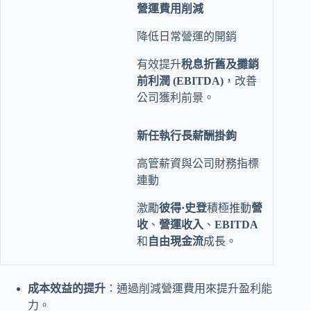
營運費用削減
降低日常營運的開銷
有效提升
稅息折舊及攤銷
前利潤 (EBITDA)
，改善
公司獲利前景。
新任執行長薪酬掛鉤
高管薪資與公司財務指標
連動
激勵
彼得·史登
積極推動
營
收
、
營運收入
、
EBITDA
和
自由現金流
成長。
成本效益的提升
：通過削減營運費用來提升盈利能
力。