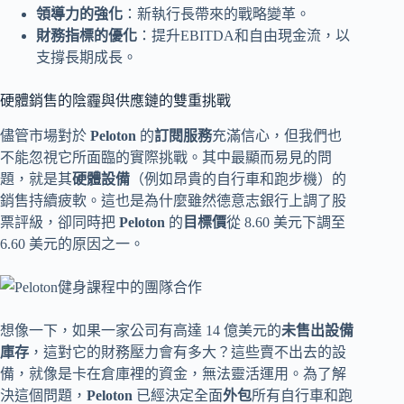
領導力的強化
：新執行長帶來的戰略變革。
財務指標的優化
：提升EBITDA和自由現金流，以
支撐長期成長。
硬體銷售的陰霾與供應鏈的雙重挑戰
儘管市場對於
Peloton
的
訂閱服務
充滿信心，但我們也
不能忽視它所面臨的實際挑戰。其中最顯而易見的問
題，就是其
硬體設備
（例如昂貴的自行車和跑步機）的
銷售持續疲軟。這也是為什麼雖然德意志銀行上調了股
票評級，卻同時把
Peloton
的
目標價
從 8.60 美元下調至
6.60 美元的原因之一。
想像一下，如果一家公司有高達 14 億美元的
未售出設備
庫存
，這對它的財務壓力會有多大？這些賣不出去的設
備，就像是卡在倉庫裡的資金，無法靈活運用。為了解
決這個問題，
Peloton
已經決定全面
外包
所有自行車和跑