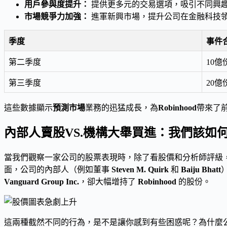
用戶參與度提升：
提供更多元的交易選項，吸引不同興
市場競爭力加強：
進軍新興市場，提升公司在金融科技
季度
事件
第二季度
10億
第三季度
20億
這些數據顯示
預測市場
業務的迅猛成長，為
Robinhood
帶來了
內部人賣股VS.機構大舉買進：我們該如何解
當我們觀察一家公司的股票表現時，除了看股價和分析師評級
面，公司的內部人（例如董事
Steven M. Quirk
和
Baiju Bhatt
Vanguard Group Inc.
，卻大幅增持了
Robinhood
的股份。
這兩種截然不同的行為，是不是讓你感到有些困惑呢？為什麼