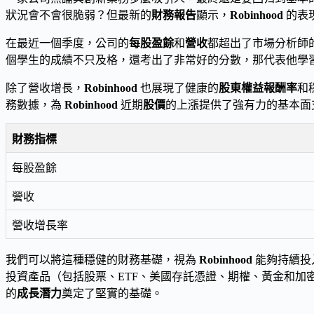
狀況會不會很脆弱？但最新的
財務報告
顯示，
Robinhood
的表
在最近一個季度，公司的
每股盈餘
和
營收
都超出了市場分析師
個學生的成績不只及格，還考出了非常好的分數，那代表他學
除了營收增長，
Robinhood
也展現了健康的
股東權益報酬率
和
務數據，為
Robinhood
近期
股價
的上漲提供了強有力的基本面
財務指標
每股盈餘
營收
營收增長率
我們可以將這種穩健的財務基礎，視為
Robinhood
能夠持續投
投資產品（包括股票、ETF、美國存託憑證、期權、黃金和加
的
成長潛力
奠定了堅實的基礎。