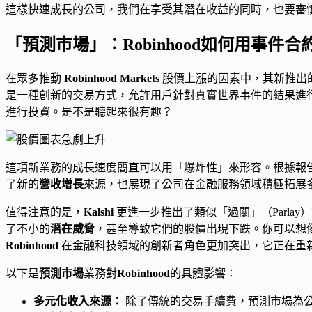
這樣快速成長的公司，我們在享受其潛在收益的同時，也要審
「預測市場」：Robinhood如何用事件
在眾多推動
Robinhood Markets
股價上漲的因素中，其新推出
是一種創新的交易方式，允許用戶針對真實世界事件的結果進
進行投資。是不是聽起來很有趣？
這項新業務的成長速度簡直可以用「爆炸性」來形容。根據報
了新的
營收增長
來源，也展現了公司在金融服務領域積極拓展
值得注意的是，
Kalshi
更進一步推出了類似「過關」（Parla
了不小的
潛在威脅
，甚至導致它們的股價出現下跌。你可以想
Robinhood
在金融科技領域的創新者角色更加突出，它正在重
以下是
預測市場
業務對
Robinhood
的具體影響：
多元化收入來源：
除了傳統的交易手續費，預測市場為