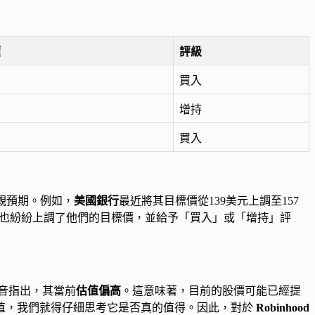
價
評級
買入
增持
買入
觀預期。例如，
美國銀行
最近將其目標價從139美元上調至157
也紛紛上調了他們的目標價，並給予「買入」或「增持」評
音指出，其當前
估值偏高
。這意味著，目前的股價可能已經提
值，我們就得仔細思考它是否真的值得。因此，對於
Robinhood