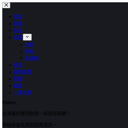
跳
至
首頁
主
商業
要
科技
內
投資
容
台股
美股
區塊鏈
經濟
國際新聞
軟體
產業
一週大事
Finews
台灣最好懂得財經、科技新聞網！
帶給你最有用的新聞資訊。