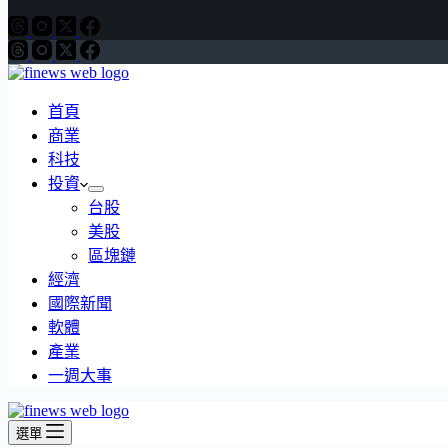
首頁
商業
科技
投資
台股
美股
區塊鏈
經濟
國際新聞
軟體
產業
一週大事
選單