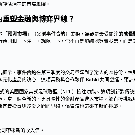
慎評估潛在的市場風險。
合約重塑金融與博弈界線？
的「
預測市場
」（又稱
事件合約
）業務，無疑是最受關注的
成長
行預測和「下注」。想像一下，你不再是單純地買賣股票，而是
告顯示，
事件合約
在第三季度的交易量達到了驚人的20億份，
多元化產品的決心。這項業務與合作夥伴
Kalshi
共同營運，預計
y）式的美國國家美式足球聯盟（NFL）投注功能。這項創新對傳統
像，當一個全新的、更具彈性的金融產品進入市場，並直接挑戰
新定義投資與娛樂之間的界線，儘管這也帶來了新的挑戰。
公司帶來新的收入流。