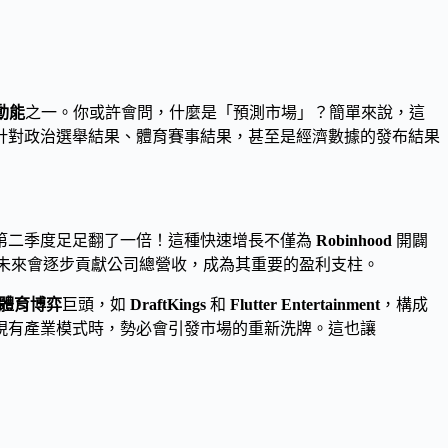
動能
之一。你或許會問，什麼是「預測市場」？簡單來說，這
針對政治選舉結果、體育賽事結果，甚至是經濟數據的發布結果
較第二季度足足翻了一倍！這種快速增長不僅為
Robinhood
開闢
未來會逐步貢獻公司總營收，成為其重要的盈利支柱。
體育博弈
巨頭，如
DraftKings
和
Flutter Entertainment
，構成
現有產業模式時，勢必會引發市場的重新洗牌。這也讓