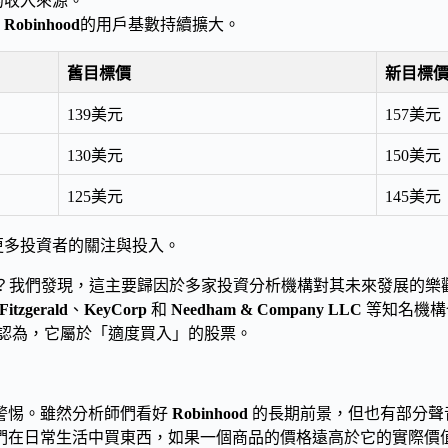
的收入來源。
，
Robinhood
的用戶基數持續擴大。
舊目標價
新目標
139美元
157美元
130美元
150美元
125美元
145美元
更多投資者的關注與投入。
？我們發現，這主要歸因於多家投資分析機構對其未來發展的樂
Fitzgerald
、
KeyCorp
和
Needham & Company LLC
等知名機構
認為，它屬於「適度買入」的股票。
警惕。雖然分析師們看好
Robinhood
的長期前景，但也有部分聲
們在日常生活中買東西，如果一個商品的價格遠高於它的實際價