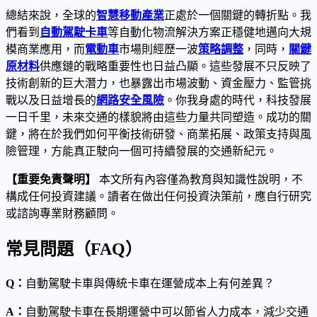
總結來說，全球的
智慧移動產業
正處於一個關鍵的轉折點。我
們看到
自動駕駛卡車
等自動化物流解決方案正穩健地邁向大規
模商業應用，而
電動車
市場則經歷一波
策略調整
，同時，
關鍵
原材料
供應鏈的戰略重要性也日益凸顯。這些發展不只反映了
技術創新的巨大潛力，也暴露出市場波動、資金壓力、監管挑
戰以及日益增長的
網路安全風險
。你我身處的時代，科技發展
一日千里，未來交通的樣貌將由這些力量共同塑造。成功的關
鍵，將在於我們如何平衡技術研發、商業拓展、政策支持與風
險管理，方能真正駛向一個可持續發展的交通新紀元。
【重要免責聲明】
本文所有內容僅為教育與知識性說明，不
構成任何投資建議。讀者在做出任何投資決策前，應自行研究
或諮詢專業財務顧問。
常見問題（FAQ）
Q：
自動駕駛卡車與傳統卡車在運營成本上有何差異？
A：
自動駕駛卡車在長期運營中可以節省人力成本，減少交通