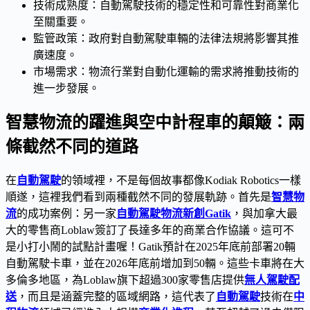
技術成熟度：自動駕駛技術的穩定性和可靠性對商業化
至關重要。
監管政策：政府對自動駕駛車輛的法律法規將影響其推
廣速度。
市場需求：物流行業對自動化運輸的需求將推動技術的
進一步發展。
智慧物流的躍進與空中計程車的顛簸：兩
條截然不同的道路
在
自動駕駛
的領域裡，不是每個故事都像Kodiak Robotics一樣
順遂，這裡我們看到兩種截然不同的發展軌跡。首先是
智慧物
流
的成功案例：另一家
自動駕駛物流新創Gatik
，與加拿大最
大的零售商Loblaw簽訂了長達多年的商業合作協議。這可不
是小打小鬧的試點計畫喔！Gatik預計在2025年底前部署20輛
自動駕駛卡車，並在2026年底前增加到50輛。這些卡車將在大
多倫多地區，為Loblaw旗下超過300家零售店提供
無人駕駛配
送
，而且是涵蓋完整的區域網路，這代表了
自動駕駛
技術在
中