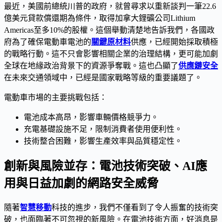
最近，美國前總統川普的政府，就曾尋求以重新談判一筆22.6
億美元貸款償還期為條件，取得加拿大鋰礦公司Lithium
Americas至多10%的股權。這個舉動清楚地告訴我們，各國政
府為了確保電動車電池的
關鍵原材料
供應，已經開始採取積極
的戰略行動。這不只會影響相關企業的治理結構，更可能加劇
全球在地緣政治背景下的資源爭奪戰。這也凸顯了
供應鏈安全
在未來交通領域中，已經是國家戰略等級的重要議題了。
電動車市場的主要挑戰包括：
電池成本高昂，影響車輛價格競爭力。
充電基礎設施不足，限制消費者使用便利性。
技術整合困難，影響生產效率與品質穩定性。
創新與風險並存：電池技術突破、AI應
用與日益加劇的網路安全威脅
隨著
智慧移動
科技的進步，我們不僅看到了令人振奮的技術突
破，也面臨著不可忽視的新風險。在電池技術方面，好消息是