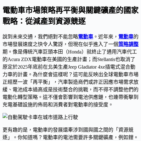
電動車市場策略再平衡與關鍵礦產的國家
戰略：從減產到資源競逐
說到未來交通，我們絕對不能忽略
電動車
。近年來，
電動車
的
市場發展速度之快令人驚訝，但現在似乎進入了一個
策略調整
期。像是傳統汽車巨頭本田（Honda）就終止了通用汽車代工
的Acura ZDX電動車在美國的生產計畫；而Stellantis也取消了
原定於2025年底前在北美生產Jeep Gladiator 4xe插電式混合動
力車的計畫。為什麼會這樣呢？這可能反映出全球電動車市場
正經歷一波「再平衡」，汽車製造商們或許正因應市場需求放
緩、電池成本過高或是技術整合的挑戰，而不得不調整他們的
電動化轉型策略。這不僅會影響到電池供應鏈，也連帶衝擊到
充電基礎設施的佈局和消費者對電動車的接受度。
更有趣的是，電動車的發展還牽涉到國與國之間的「資源競
逐」。你知道嗎？電動車的電池需要許多關鍵礦產，例如鋰。