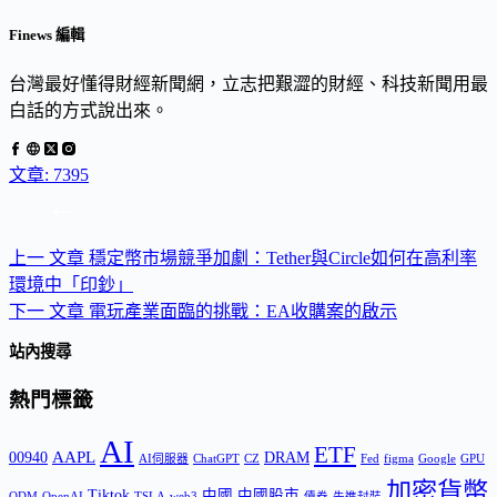
Finews 編輯
台灣最好懂得財經新聞網，立志把艱澀的財經、科技新聞用最
白話的方式說出來。
文章: 7395
上一
文章
穩定幣市場競爭加劇：Tether與Circle如何在高利率
環境中「印鈔」
下一
文章
電玩產業面臨的挑戰：EA收購案的啟示
站內搜尋
熱門標籤
AI
ETF
AAPL
00940
DRAM
AI伺服器
ChatGPT
CZ
Fed
figma
Google
GPU
加密貨幣
Tiktok
中國
中國股市
ODM
OpenAI
TSLA
web3
債券
先進封裝