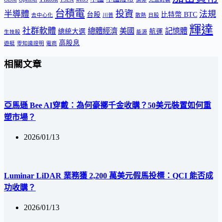
台積電
投資
半導體
法規
台股
比特幣 BTC
去中心化
川普
散熱
日股
輝達
社群軟體
總體經濟
美國
記憶體
總統大選
航運
生技股
能源
高股息
遊艇
零知識證明
電商
相關文章
亞馬遜 Bee AI穿戴：為何豪擲千金收購？50美元裝置如何重
塑市場？
2026/01/13
Luminar LiDAR 業務獲 2,200 萬美元假馬投標：QCI 能否成
功收購？
2026/01/13