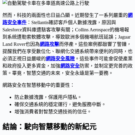
然而，科技的兩面性也日益凸顯。近期發生了一系列嚴重的
網
路安全事件
：Stellantis確認客戶個人數據洩露，原因與
Salesforce資料庫遭駭客攻擊有關；Collins Aerospace的機場報
到系統遭勒索軟體攻擊，導致歐洲多個機場航班延誤；Jaguar
Land Rover也因為
網路攻擊
而停產。這些案例都敲響了警鐘，
提醒我們在享受數位化、聯網化交通系統帶來便利的同時，也
必須正視日益嚴峻的
網路安全風險
。這些事件可能會促使產業
和政府投入更多資金，加強
網路安全
防禦，並制定更完善的政
策。畢竟，智慧交通的未來，安全永遠是第一要務。
網路安全在智慧移動中的重要性：
防止數據洩露，保護用戶隱私。
確保交通系統的穩定運行，避免服務中斷。
增強消費者對智慧交通技術的信任。
結論：駛向智慧移動的新紀元