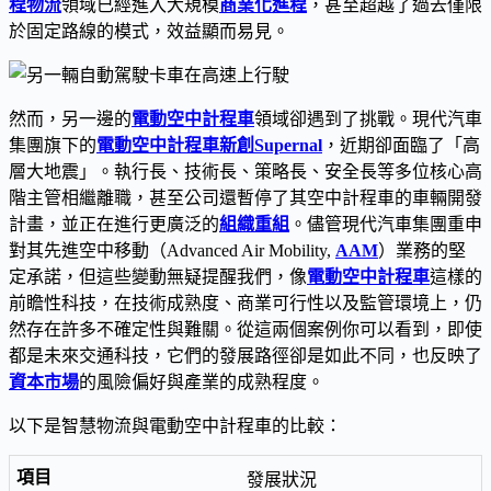
程物流
領域已經進入大規模
商業化進程
，甚至超越了過去僅限
於固定路線的模式，效益顯而易見。
然而，另一邊的
電動空中計程車
領域卻遇到了挑戰。現代汽車
集團旗下的
電動空中計程車新創Supernal
，近期卻面臨了「高
層大地震」。執行長、技術長、策略長、安全長等多位核心高
階主管相繼離職，甚至公司還暫停了其空中計程車的車輛開發
計畫，並正在進行更廣泛的
組織重組
。儘管現代汽車集團重申
對其先進空中移動（Advanced Air Mobility,
AAM
）業務的堅
定承諾，但這些變動無疑提醒我們，像
電動空中計程車
這樣的
前瞻性科技，在技術成熟度、商業可行性以及監管環境上，仍
然存在許多不確定性與難關。從這兩個案例你可以看到，即使
都是未來交通科技，它們的發展路徑卻是如此不同，也反映了
資本市場
的風險偏好與產業的成熟程度。
以下是智慧物流與電動空中計程車的比較：
發展狀況