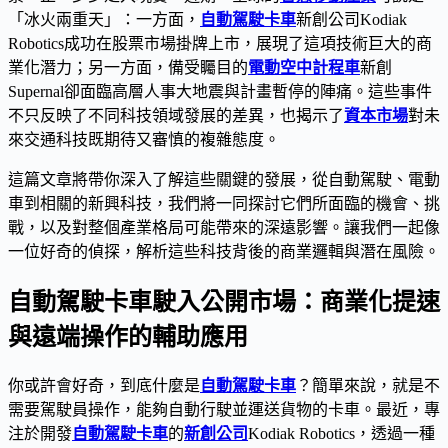
「冰火兩重天」：一方面，
自動駕駛卡車
新創公司Kodiak
Robotics成功在股票市場掛牌上市，展現了這項技術巨大的商
業化潛力；另一方面，備受矚目的
電動空中計程車
新創
Supernal卻面臨高層人事大地震與計畫暫停的陣痛。這些事件
不只反映了不同科技領域發展的差異，也揭示了
資本市場
對未
來交通科技既期待又審慎的複雜態度。
這篇文章將帶你深入了解這些關鍵的發展，從自動駕駛、電動
車到相關的新興科技，我們將一同探討它們所面臨的機會、挑
戰，以及對整個產業格局可能帶來的深遠影響。讓我們一起像
一位好奇的偵探，解析這些科技背後的商業邏輯與潛在風險。
自動駕駛卡車駛入公開市場：商業化提速
與遠端操作的輔助應用
你或許會好奇，到底什麼是
自動駕駛卡車
？簡單來說，就是不
需要駕駛員操作，能夠自動行駛並運送貨物的卡車。最近，專
注於開發
自動駕駛卡車
的
新創公司
Kodiak Robotics，透過一種