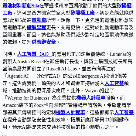
電池材料新創Sila
在華盛頓州摩西湖啟動了他們的大型
矽陽極
工廠
。這可是西方國家首家大型
矽陽極工廠
，初步產能就能供
應2萬到5萬輛
電動車
所需。想像一下，更先進的電池材料意味
著電動車的
續航里程
更長、充電更快，這對於推動電動車普及
至關重要。而且，這也能幫助我們減少對特定地區電池供應鏈
的依賴，提升
供應鏈安全
。
同時，
人工智慧（AI）
的應用也正加速顛覆傳統。Luminar的
創辦人Austin Russell在卸任執行長後，與賓士集團技術長和高
盛前高層共同創立了Russell AI Labs，並宣布向專注於
「Agentic AI」（代理式AI）的公司Emergence AI投資3億美
元。這告訴我們，頂尖的人才和資金正持續湧入
人工智慧
領
域，推動技術的更深層次應用。此外，Waymo推出了
「Waymo for Business」為企業提供
機器人計程車
服務，而
Amazon旗下的Zoox也向聯邦監管機構申請豁免，希望能商業
部署其無傳統控制的定制
機器人計程車
。這些都顯示
人工智慧
在提升自動駕駛安全性和效率、拓展新應用場景中的關鍵作
用，預示AI將是未來交通科技發展的核心驅動力之一。