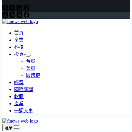
首頁
商業
科技
投資
台股
美股
區塊鏈
經濟
國際新聞
軟體
產業
一週大事
選單