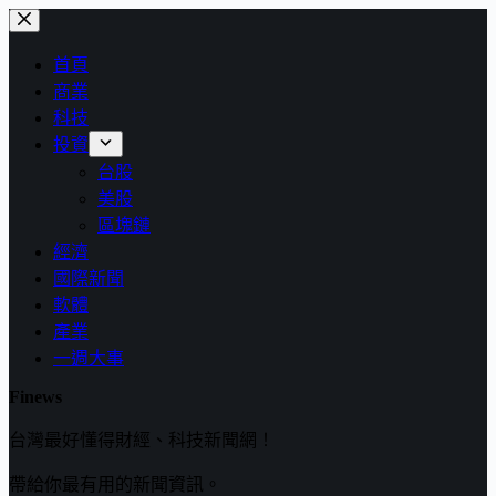
跳
至
首頁
主
商業
要
科技
內
投資
容
台股
美股
區塊鏈
經濟
國際新聞
軟體
產業
一週大事
Finews
台灣最好懂得財經、科技新聞網！
帶給你最有用的新聞資訊。