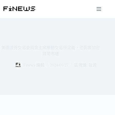
跳
至
主
要
內
容
美國證券交易委員會主席推動交易所定義，恐影響加密
貨幣市場
Finews 編輯
2024/09/27
區塊鏈
,
投資