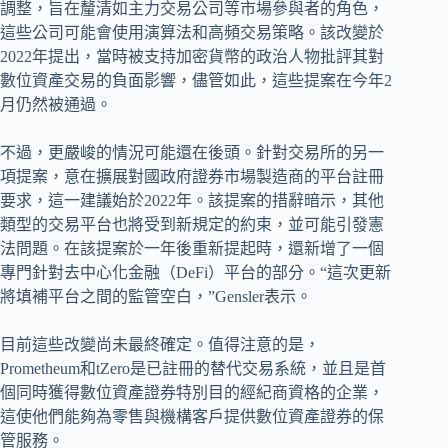
調整，旨在釐清如主力交易公司等市場參與者的角色，
這些公司可能會使用演算法和高頻交易策略。該改變於
2022年提出，當時被支持加密貨幣的政治人物批評其對
數位資產交易的負面影響，儘管如此，這些提案在今年2
月仍然被通過。
不過，更嚴峻的情況可能還在後頭。針對交易所的另一
項提案，意在擴展對國政府證券市場製造商的平台註冊
要求，這一建議始於2022年。該提案的措辭暗示，其他
類型的交易平台也將受到新規定的約束，並可能引發憲
法問題。在該提案於一年後重新提起時，還新增了一個
專門針對去中心化金融（DeFi）平台的部分。“這次更新
將填補平台之間的監管空白，”Gensler表示。
目前這些改變尚未最終確定。值得注意的是，
Prometheum和tZero是已註冊的替代交易系統，並且是首
個同時獲得數位資產證券特別目的經紀商資格的企業，
這使他們能夠為零售與機構客戶提供數位資產證券的保
管服務。