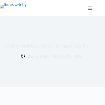
跳
至
主
要
內
容
美國聯準會降息降息50個基點，對市場有什麼影響？
Finews 編輯
2024/09/27
美股