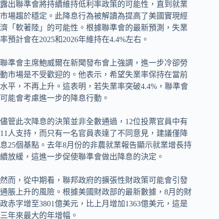
露出聯準會將持續維持低利率政策的可能性，直到就業
市場趨於穩定。此降息行為被解讀為提高了美國實現經
濟「軟著陸」的可能性。根據聯準會的最新預測，失業
率預計會在2025和2026年維持在4.4%左右。
聯準會主席鮑威爾在新聞發布會上強調，進一步冷卻勞
動市場是不受歡迎的。他表示，希望失業率保持在當前
水平，不再上升。這表明，若失業率突破4.4%，聯準會
可能會考慮進一步的降息行動。
儘管此次降息的決策並非全數通過，12位投票官員中有
11人支持，而只有一名官員表達了不同意見，建議僅降
息25個基點。去年8月份的非農就業報告顯示就業增長持
續放緩，這進一步促使聯準會做出降息的決定。
然而，從中期看，聯邦政府的擴張性財政策可能會引發
通脹上升的風險。根據美國財政部的最新數據，8月的財
政赤字增至3801億美元，比上月增加1363億美元，這是
三年來最大的年增幅。