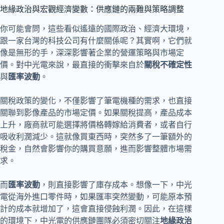
地緣政治與宏觀經濟變數：供應鏈的兩難與策略調整
你可能會問，這些看似遙遠的國際政治、經濟大環境，
跟一家台灣的科技公司有什麼關係呢？其實啊，它們就
像是無形的手，深深影響著企業的營運策略與市場定
價。對中光電來說，最直接的衝擊來自於
關稅不確定性
與
匯率波動
。
關稅政策的變化，不僅影響了筆電機種的需求，也直接
關聯到影像產品的市場定價。如果關稅提高，產品成本
上升，廠商就可能選擇將價格轉嫁給消費者，或者自行
吸收利潤減少。這就像買東西時，突然多了一筆額外的
稅金，自然會影響你的購買意願，進而影響整體市場需
求。
而
匯率波動
，則直接影響了
庫存成本。想像一下，中光
電從海外進口零件時，如果匯率突然變動，可能原本預
計的成本就增加了，這會直接侵蝕利潤。因此，在這樣
的環境下，中光電的
供應鏈團隊必須密切關注
地緣政治