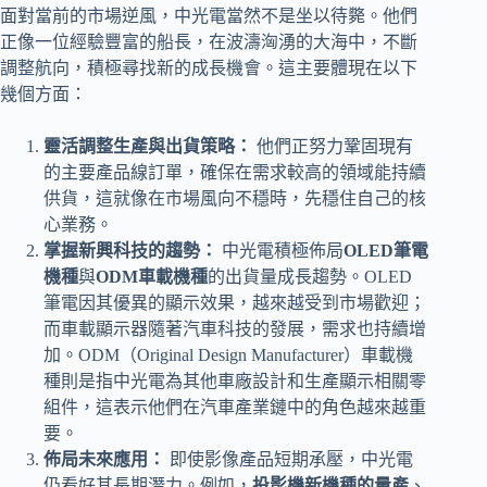
面對當前的市場逆風，中光電當然不是坐以待斃。他們
正像一位經驗豐富的船長，在波濤洶湧的大海中，不斷
調整航向，積極尋找新的成長機會。這主要體現在以下
幾個方面：
靈活調整生產與出貨策略：
他們正努力鞏固現有
的主要產品線訂單，確保在需求較高的領域能持續
供貨，這就像在市場風向不穩時，先穩住自己的核
心業務。
掌握新興科技的趨勢：
中光電積極佈局
OLED筆電
機種
與
ODM車載機種
的出貨量成長趨勢。OLED
筆電因其優異的顯示效果，越來越受到市場歡迎；
而車載顯示器隨著汽車科技的發展，需求也持續增
加。ODM（Original Design Manufacturer）車載機
種則是指中光電為其他車廠設計和生產顯示相關零
組件，這表示他們在汽車產業鏈中的角色越來越重
要。
佈局未來應用：
即使影像產品短期承壓，中光電
仍看好其長期潛力。例如，
投影機新機種的量產
、