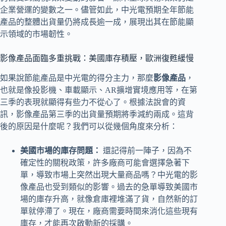
企業營運的變數之一。儘管如此，中光電預期全年節能
產品的整體出貨量仍將成長逾一成，展現出其在節能顯
示領域的市場韌性。
影像產品面臨多重挑戰：美國庫存積壓，歐洲復甦緩慢
如果說節能產品是中光電的得分主力，那麼
影像產品
，
也就是像投影機、車載顯示、AR擴增實境應用等，在第
三季的表現就顯得有些力不從心了。根據法說會的資
訊，影像產品第三季的出貨量預期將季減約兩成。這背
後的原因是什麼呢？我們可以從幾個角度來分析：
美國市場的庫存問題：
還記得前一陣子，因為不
確定性的關稅政策，許多廠商可能會選擇急著下
單，導致市場上突然出現大量商品嗎？中光電的影
像產品也受到類似的影響。過去的急單導致美國市
場的
庫存升高，就像倉庫裡堆滿了貨，自然新的訂
單就停滯了。現在，廠商需要時間來消化這些現有
庫存，才能再次啟動新的採購。