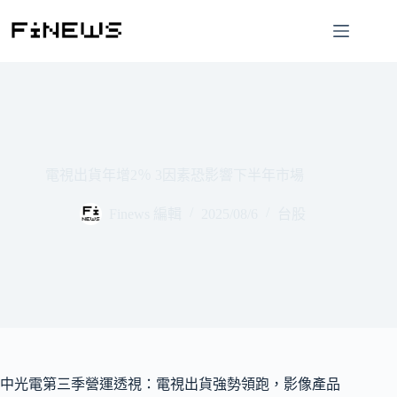
跳
至
主
要
內
容
電視出貨年增2％ 3因素恐影響下半年市場
Finews 編輯
2025/08/6
台股
中光電第三季營運透視：電視出貨強勢領跑，影像產品