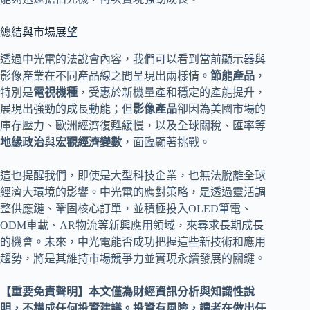
總結與市場展望
透過中光電的法說會內容，我們可以看到當前顯示器與
影像產業在不同產品線之間呈現出兩樣情。
節能產品
，
特別是
電視機種
，受惠於新機量產和穩定的產能提升，
展現出強勁的成長動能；但
影像產品
卻因為美國市場的
庫存壓力、歐洲經濟復甦緩慢，以及全球關稅、匯率等
地緣政治
與
宏觀經濟變數
，面臨顯著挑戰。
這也提醒我們，即使是大型科技企業，也無法脫離全球
經濟大環境的影響。中光電的應對策略，是透過靈活調
整供應鏈、鞏固核心訂單，並積極投入OLED筆電、
ODM車載、AR物流等新興應用領域，來尋求長期成長
的機會。未來，中光電能否成功把握這些新技術和應用
趨勢，將是其維持市場競爭力並實現永續發展的關鍵。
【重要免責聲明】本文僅為財經資訊分析與知識性說
明，不構成任何投資建議。投資有風險，讀者在做出任