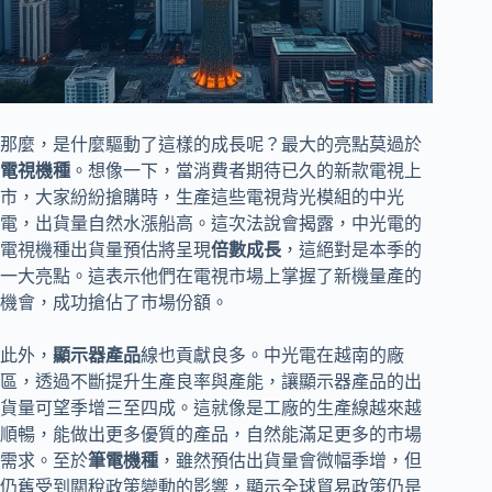
那麼，是什麼驅動了這樣的成長呢？最大的亮點莫過於
電視機種
。想像一下，當消費者期待已久的新款電視上
市，大家紛紛搶購時，生產這些電視背光模組的中光
電，出貨量自然水漲船高。這次法說會揭露，中光電的
電視機種出貨量預估將呈現
倍數成長
，這絕對是本季的
一大亮點。這表示他們在電視市場上掌握了新機量產的
機會，成功搶佔了市場份額。
此外，
顯示器產品
線也貢獻良多。中光電在越南的廠
區，透過不斷提升生產
良率與
產能，讓顯示器產品的出
貨量可望季增三至四成。這就像是工廠的生產線越來越
順暢，能做出更多優質的產品，自然能滿足更多的市場
需求。至於
筆電機種
，雖然預估出貨量會微幅季增，但
仍舊受到
關稅政策變動的影響，顯示全球貿易政策仍是