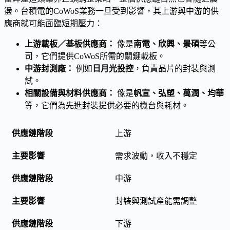
盪。台積電的CoWoS業務一旦受到影響，其上游與中游的供
應商就可能面臨短期壓力：
上游載板／基板供應商：
像是
南電、欣興、景碩
等公
司，它們提供CoWoS所需的關鍵載板。
中游封測廠：
例如
日月光投控
，負責晶片的封裝與測
試。
相關設備與材料供應商：
像是
帆宣、弘塑、萬潤、均華
等，它們為先進封裝提供必要的機台與耗材。
上游
需求波動，收入不穩定
中游
封裝與測試產能需調整
下游