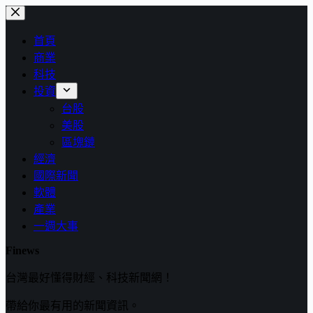
跳
至
首頁
主
商業
要
科技
內
投資
容
台股
美股
區塊鏈
經濟
國際新聞
軟體
產業
一週大事
Finews
台灣最好懂得財經、科技新聞網！
帶給你最有用的新聞資訊。