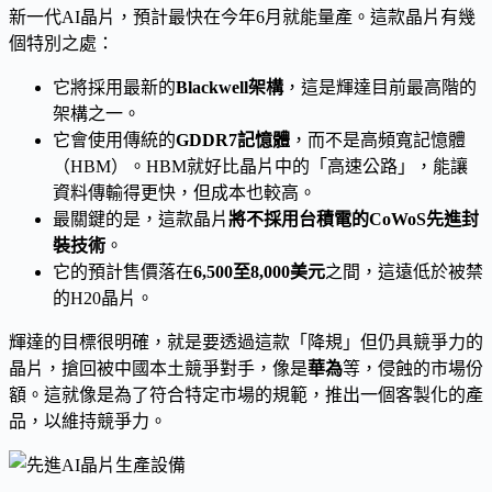
新一代AI晶片，預計最快在今年6月就能量產。這款晶片有幾
個特別之處：
它將採用最新的
Blackwell架構
，這是輝達目前最高階的
架構之一。
它會使用傳統的
GDDR7記憶體
，而不是高頻寬記憶體
（HBM）。HBM就好比晶片中的「高速公路」，能讓
資料傳輸得更快，但成本也較高。
最關鍵的是，這款晶片
將不採用台積電的CoWoS先進封
裝技術
。
它的預計售價落在
6,500至8,000美元
之間，這遠低於被禁
的H20晶片。
輝達的目標很明確，就是要透過這款「降規」但仍具競爭力的
晶片，搶回被中國本土競爭對手，像是
華為
等，侵蝕的市場份
額。這就像是為了符合特定市場的規範，推出一個客製化的產
品，以維持競爭力。