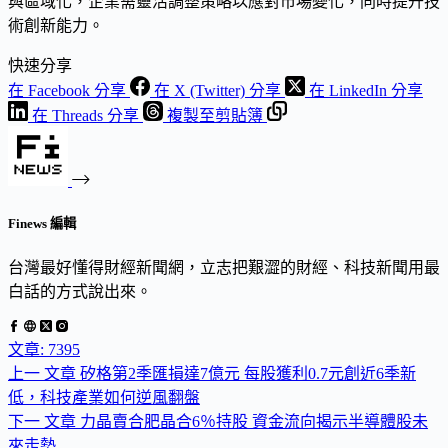
與區域化，企業需靈活調整策略以應對市場變化，同時提升技
術創新能力。
快速分享
在 Facebook 分享
在 X (Twitter) 分享
在 LinkedIn 分享
在 Threads 分享
複製至剪貼簿
Finews 編輯
台灣最好懂得財經新聞網，立志把艱澀的財經、科技新聞用最
白話的方式說出來。
文章: 7395
上一
文章
矽格第2季匯損達7億元 每股獲利0.7元創近6季新
低，科技產業如何逆風翻盤
下一
文章
力晶賣合肥晶合6％持股 資金流向揭示半導體股未
來走勢