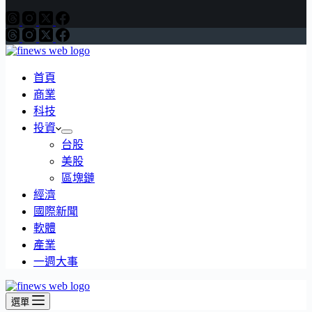
首頁
商業
科技
投資
台股
美股
區塊鏈
經濟
國際新聞
軟體
產業
一週大事
選單