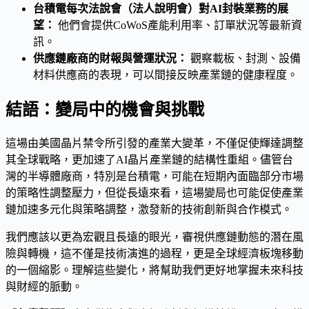
台積電每次法說會（法人說明會）對AI封裝業務的展
望：
他們會提供CoWoS產能利用率、訂單狀況等最新資
訊。
供應鏈廠商的財報與營運狀況：
觀察載板、封測、設備
材料供應商的表現，可以間接反映產業鏈的健康程度。
結語：變局中的機會與挑戰
這場由美國晶片禁令所引發的產業大變革，不僅促使輝達調整
其全球戰略，更加速了AI晶片產業鏈的結構性重組。儘管台
灣的半導體廠商，特別是台積電，可能在短期內面臨部分市場
的策略性調整壓力，但從長遠來看，這場變局也可能促使產業
鏈加速多元化與策略調整，激發新的技術創新與合作模式。
我們應該以更為宏觀且長遠的眼光，審視供應鏈動態的潛在風
險與轉機，這不僅是技術演進的過程，更是全球經濟板塊移動
的一個縮影。理解這些變化，將幫助我們更好地掌握未來科技
與財經的脈動。