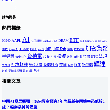
站內搜尋
熱門標籤
AI
ETF
AAPL
00940
DRAM
AI伺服器
ChatGPT
CZ
Fed
figma
Google
GPU
加密貨幣
Tiktok
中國
中國股市
ODM
OpenAI
TSLA
web3
債券
先進封裝
台積電
投資
半導體
法規
台股
比特幣 BTC
去中心化
川普
散熱
日股
輝達
社群軟體
總體經濟
美國
記憶體
總統大選
航運
生技股
能源
高股息
遊艇
零知識證明
電商
相關文章
中國AI發展瓶頸：為何專家預言5年內超越美國機率恐低於2
成？揭密晶片設備戰