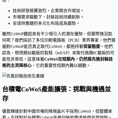
勢：
技術研發競賽激烈，企業間合作增加。
市場需求驅動下，封裝技術持續創新。
全球供應鏈的多元化布局成為趨勢。
雖然CoWoP聽起來有不少吸引人的潛在優勢，但實際情況如
何呢？我們採訪了多位印刷電路板（PCB）業界專家，他們普
遍對CoWoP能否真正取代CoWoS，都抱持著
保留態度
。他們
認為，想用類似載板的製程（mSAP）來取代高階IC載板的可
能性非常低，這意味著
CoWoS在短期內，仍然是先進封裝技
術的主流與核心
，它的重要性短期內難以撼動。
台積電CoWoS產能擴張：挑戰與機遇並
存
儘管輝達針對中國市場的降規晶片不採用CoWoS，但整體來
看，全球對於台積電CoWoS先進封裝的需求依然非常強勁。