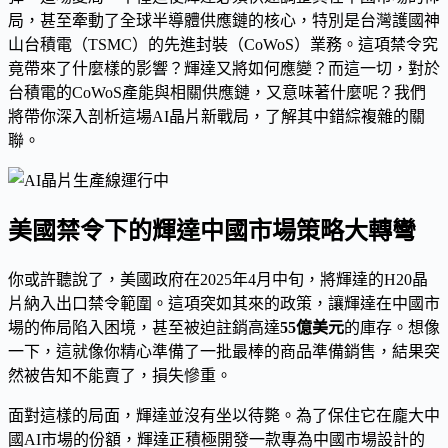
局，甚至牽動了全球半導體供應鏈的核心，特別是台灣護國神
山台積電（TSMC）的先進封裝（CoWoS）業務。這項禁令究
竟帶來了什麼樣的影響？輝達又將如何應變？而這一切，對於
台積電的CoWoS產能與相關供應鏈，又意味著什麼呢？我們
將帶你深入剖析這場AI晶片新戰局，了解其中錯綜複雜的關
聯。
美國禁令下的輝達中國市場策略大轉彎
你或許聽說了，美國政府在2025年4月中旬，將輝達的H20晶
片納入出口禁令範圍。這項突如其來的政策，讓輝達在中國市
場的佈局陷入困境，甚至被迫註銷高達
55億美元
的庫存。想像
一下，這就像你精心準備了一批最棒的商品準備銷售，結果突
然被告知不能賣了，損失慘重。
面對這樣的局面，輝達並沒有坐以待斃。為了保住它在龐大中
國AI市場的份額，輝達正積極開發一款專為中國市場設計的