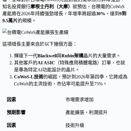
知名投資銀行
摩根士丹利（大摩）
就預估，台積電的CoWoS
產能將在2026年持續強勁增長，年增率將超過
30%
，達到
9到
9.5萬片
的規模。
這項增長主要來自於以下幾個方面：
輝達下一代
Blackwell
與
Rubin架構
晶片的大量需求。
其他客戶的
AI ASIC
（特殊應用積體電路）訂單，也就
是專為特定AI功能設計的晶片。
CoWoS-L技術
的崛起，預計到2026年第四季，它將成為
CoWoS的主流技術，市佔率可能提升至75%。
市場需求增加
產能擴張，利潤提升
技術升級