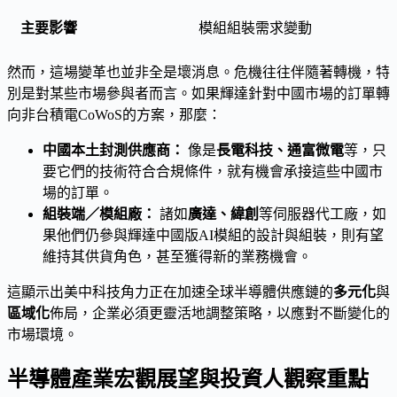
模組組裝需求變動
然而，這場變革也並非全是壞消息。危機往往伴隨著轉機，特
別是對某些市場參與者而言。如果輝達針對中國市場的訂單轉
向非台積電CoWoS的方案，那麼：
中國本土封測供應商：
像是
長電科技、通富微電
等，只
要它們的技術符合合規條件，就有機會承接這些中國市
場的訂單。
組裝端／模組廠：
諸如
廣達、緯創
等伺服器代工廠，如
果他們仍參與輝達中國版AI模組的設計與組裝，則有望
維持其供貨角色，甚至獲得新的業務機會。
這顯示出美中科技角力正在加速全球半導體供應鏈的
多元化
與
區域化
佈局，企業必須更靈活地調整策略，以應對不斷變化的
市場環境。
半導體產業宏觀展望與投資人觀察重點