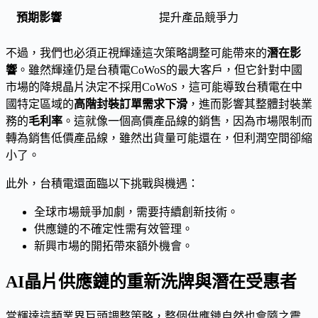
提升產品競爭力
不過，我們也必須正視輝達這次策略調整可能帶來的
潛在影
響
。雖然輝達仍是台積電CoWoS的最大客戶，但它針對中國
市場的降規晶片決定不採用CoWoS，這可能導致台積電在中
國特定區域的
高階封裝訂單需求下滑
，進而影響其整體封裝業
務的
毛利率
。這就像一個高價產品線的銷售，因為市場限制而
轉為銷售低價產品線，雖然出貨量可能還在，但利潤空間卻縮
小了。
此外，台積電還面臨以下挑戰與機遇：
全球市場競爭加劇，需要持續創新技術。
供應鏈的不確定性需有效管理。
新興市場的開拓帶來額外機會。
AI晶片供應鏈的重新洗牌與潛在受惠者
當輝達這類業界巨頭調整策略，整個供應鏈自然也會隨之震