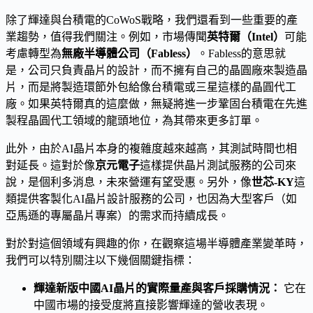
除了輝達與台積電的CoWoS戰略，我們還看到一些重要的產
業趨勢，值得我們關注。例如，市場傳聞
英特爾（Intel）
可能
考慮轉型為
無廠半導體公司（Fabless）
。Fabless的意思就
是，公司只負責晶片的設計，而不擁有自己的晶圓廠來製造晶
片，而是將製造環節外包給像台積電或三星這樣的晶圓代工
廠。如果英特爾真的這麼做，無疑將進一步鞏固台積電在先進
製程晶圓代工領域的龍頭地位，為其帶來更多訂單。
此外，由於AI晶片本身的複雜度越來越高，其測試時間也相
對延長。這對於像
京元電子
這樣提供晶片測試服務的公司來
說，是個利多消息，未來營運有望受惠。另外，像
世芯-KY
這
類提供客製化AI晶片設計服務的公司，也因為大型客戶（如
亞馬遜的專屬晶片專案）的需求而持續成長。
對於對這個領域有興趣的你，在觀察這場半導體產業變革時，
我們可以特別關注以下幾個關鍵指標：
輝達新版中國AI晶片的實際量產與客戶採購情況：
它在
中國市場的接受度將直接影響輝達的營收表現。