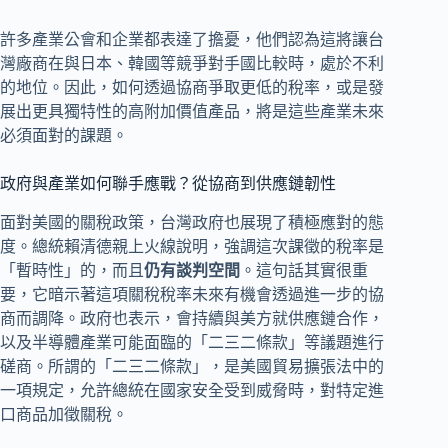
許多產業公會和企業都表達了擔憂，他們認為這將讓台
灣廠商在與日本、韓國等競爭對手國比較時，處於不利
的地位。因此，如何透過協商爭取更低的稅率，或是發
展出更具獨特性的高附加價值產品，將是這些產業未來
必須面對的課題。
政府與產業如何聯手應戰？從協商到供應鏈韌性
面對美國的關稅政策，台灣政府也展現了積極應對的態
度。總統賴清德親上火線說明，強調這次課徵的稅率是
「暫時性」的，而且
仍有談判空間
。這句話其實很重
要，它暗示著這項關稅稅率未來有機會透過進一步的協
商而調降。政府也表示，會持續與美方就供應鏈合作，
以及半導體產業可能面臨的「二三二條款」等議題進行
磋商。所謂的「二三二條款」，是美國貿易擴張法中的
一項規定，允許總統在國家安全受到威脅時，對特定進
口商品加徵關稅。