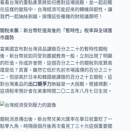
看看台灣的重點產業將如何應對這場挑戰，並一起前瞻
在這樣的變局中，台灣經濟可能迎來的轉機與韌性。讓
我們一起抽絲剝繭，搞懂這些複雜的財經議題吧！
關稅來襲：新台幣貶值背後的「暫時性」稅率與全球匯
市趨勢
當美國宣布對台灣貨品課徵百分之二十的暫時性關稅
後，新台幣就如同受到震撼教育一般，立刻出現了明顯
的貶值。你或許會問，這個百分之二十的關稅到底算高
還是低？其實，雖然它低於先前市場謠傳的百分之三十
二，但卻高於日本和韓國被課徵的百分之十五關稅，這
對台灣產品的
出口競爭力
無疑是一大挑戰。根據規劃，
這項稅率預計會在美東時間二〇二五年八月七日生效。
關稅消息傳出後，新台幣兌美元匯率在單日就重貶了一
點零九角，時隔兩個月後再次看見了三十元這個重要關