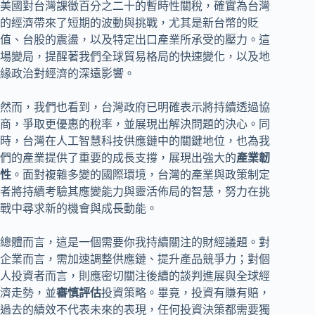
美國對台灣課徵百分之二十的暫時性關稅，確實為台灣
的經濟帶來了短期的波動與挑戰，尤其是新台幣的貶
值、台股的震盪，以及特定出口產業所承受的壓力。這
場變局，提醒著我們全球貿易格局的快速變化，以及地
緣政治對經濟的深遠影響。
然而，我們也看到，台灣政府已明確表示將持續透過協
商，爭取更優惠的稅率，並展現出解決問題的決心。同
時，台灣在人工智慧科技供應鏈中的關鍵地位，也為我
們的產業提供了重要的成長支撐，展現出強大的
產業韌
性
。面對複雜多變的國際環境，台灣的產業與政策制定
者將持續考驗其應變能力與靈活佈局的智慧，努力在挑
戰中尋求新的機會與成長動能。
總體而言，這是一個需要你我持續關注的財經議題。對
企業而言，需加速調整供應鏈、提升產品競爭力；對個
人投資者而言，則應密切關注後續的談判進展與全球經
濟走勢，並
審慎評估
投資策略。畢竟，投資有賺有賠，
過去的績效不代表未來的表現，任何投資決策都需要獨