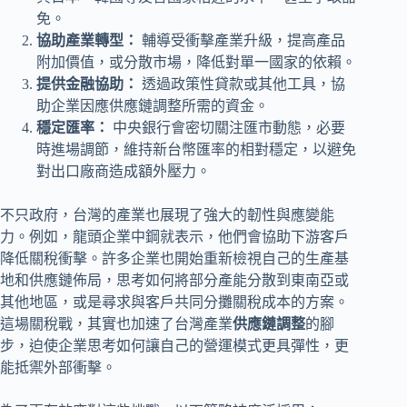
免。
協助產業轉型：
輔導受衝擊產業升級，提高產品
附加價值，或分散市場，降低對單一國家的依賴。
提供金融協助：
透過政策性貸款或其他工具，協
助企業因應供應鏈調整所需的資金。
穩定匯率：
中央銀行會密切關注匯市動態，必要
時進場調節，維持新台幣匯率的相對穩定，以避免
對出口廠商造成額外壓力。
不只政府，台灣的產業也展現了強大的韌性與應變能
力。例如，龍頭企業中鋼就表示，他們會協助下游客戶
降低關稅衝擊。許多企業也開始重新檢視自己的生產基
地和供應鏈佈局，思考如何將部分產能分散到東南亞或
其他地區，或是尋求與客戶共同分攤關稅成本的方案。
這場關稅戰，其實也加速了台灣產業
供應鏈調整
的腳
步，迫使企業思考如何讓自己的營運模式更具彈性，更
能抵禦外部衝擊。