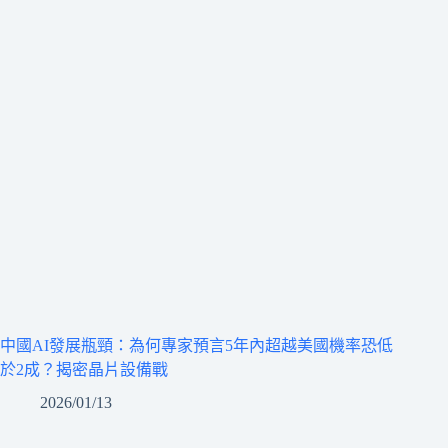
中國AI發展瓶頸：為何專家預言5年內超越美國機率恐低
於2成？揭密晶片設備戰
2026/01/13