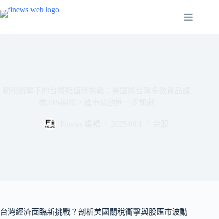
跳
至
主
要
內
容
關稅衝擊下的台幣貶值新挑戰：美國將台灣多數貨品課
徵20%關稅，匯市波動進一步加劇
Finews 編輯
2025/08/1
台股
台灣經濟面臨新挑戰？剖析美國關稅衝擊與股匯市波動