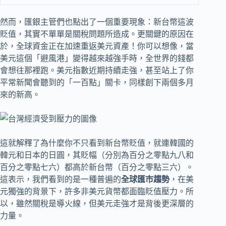
然而，匯銀主管們也點出了一個重要現象：新台幣這波
貶值，其實不單單是關稅問題所造成。更關鍵的原因在
於，全球資金正在加速重返美元資產！你可以想像，當
美元這個「避風港」變得越來越強手時，全世界的錢都
會想往那裡跑。美元指數近期持續走強，甚至站上了你
平常新聞會聽到的「一百點」關卡，同樣創下兩個多月
來的新高。
這就解釋了為什麼你不只看到新台幣貶值，就連韓國的
韓元和日本的日圓，其貶幅（分別為百分之零點九八和
百分之零點七六）都高於新台幣（百分之零點三六）。
這表示，我們看到的是一種普遍的
全球匯市趨勢
，在美
元獨強的背景下，許多非美元貨幣都面臨貶值壓力。所
以，雖然關稅是導火線，但美元走強才是背後更深層的
力量。