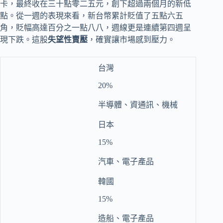
卡，最終收在三十點零二五元，創下超過兩個月的新低
點。從一週的表現來看，新台幣累計貶值了五點六五
角，貶幅高達百分之一點八八，週線更是連續第四週呈
現下跌。這股
失望性賣壓
，確實讓市場感到壓力。
台灣
20%
半導體、資通訊、機械
日本
15%
汽車、電子產品
韓國
15%
造船、電子產品