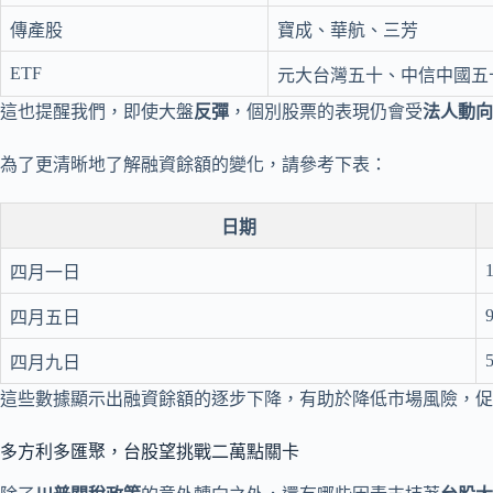
傳產股
寶成、華航、三芳
ETF
元大台灣五十、中信中國五
這也提醒我們，即使大盤
反彈
，個別股票的表現仍會受
法人動向
為了更清晰地了解融資餘額的變化，請參考下表：
日期
四月一日
四月五日
四月九日
這些數據顯示出融資餘額的逐步下降，有助於降低市場風險，促
多方利多匯聚，台股望挑戰二萬點關卡