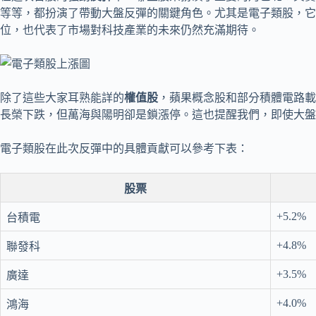
等等，都扮演了帶動大盤反彈的關鍵角色。尤其是電子類股，它
位，也代表了市場對科技產業的未來仍然充滿期待。
除了這些大家耳熟能詳的
權值股
，蘋果概念股和部分積體電路載
長榮下跌，但萬海與陽明卻是鎖漲停。這也提醒我們，即使大盤
電子類股在此次反彈中的具體貢獻可以參考下表：
股票
+5.2%
台積電
+4.8%
聯發科
+3.5%
廣達
+4.0%
鴻海