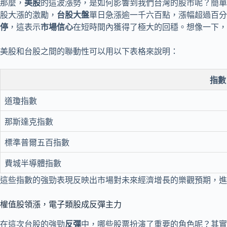
那麼，
美股
的這波漲勢，是如何影響到我們台灣的股市呢？簡單
股大漲的激勵，
台股大盤
單日急漲逾一千六百點，漲幅超過百分
停
，這表示
市場信心
在短時間內獲得了極大的回穩。想像一下，
美股和台股之間的聯動性可以用以下表格來說明：
指數
道瓊指數
那斯達克指數
標準普爾五百指數
費城半導體指數
這些指數的強勁表現反映出市場對未來經濟增長的樂觀預期，進
權值股領漲，電子類股成反彈主力
在這次台股的強勁
反彈
中，哪些股票扮演了重要的角色呢？其實