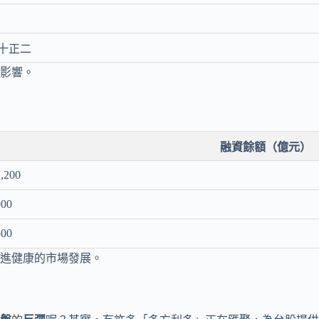
十正二
影響。
融資餘額（億元）
1,200
900
500
進健康的市場發展。