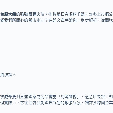
台股大盤
的強勁
反彈
火苗，指數單日急漲逾千點，許多上市櫃公
響我們所關心的股市走向？這篇文章將帶你一步步解析，從關稅
資決策。
次威脅要對某些國家或商品實施「對等關稅」，這意思是說，如
但實際上，它往往會加劇國際貿易的緊張氣氛，讓許多跨國企業