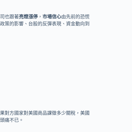
司也跟著
亮燈漲停
，
市場信心
由先前的恐慌
政策的影響、台股的反彈表現、資金動向到
果對方國家對美國商品課徵多少關稅，美國
頭痛不已。