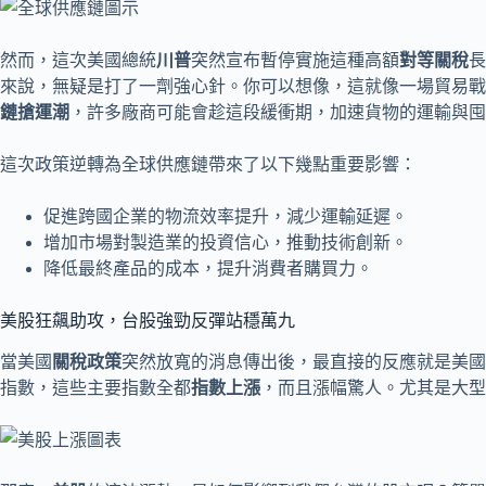
然而，這次美國總統
川普
突然宣布暫停實施這種高額
對等關稅
長
來說，無疑是打了一劑強心針。你可以想像，這就像一場貿易
鏈搶運潮
，許多廠商可能會趁這段緩衝期，加速貨物的運輸與囤
這次政策逆轉為全球供應鏈帶來了以下幾點重要影響：
促進跨國企業的物流效率提升，減少運輸延遲。
增加市場對製造業的投資信心，推動技術創新。
降低最終產品的成本，提升消費者購買力。
美股狂飆助攻，台股強勁反彈站穩萬九
當美國
關稅政策
突然放寬的消息傳出後，最直接的反應就是美國
指數，這些主要指數全都
指數上漲
，而且漲幅驚人。尤其是大型