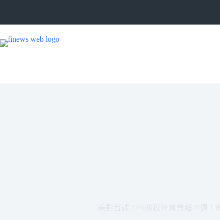
跳
至
主
要
內
容
美對台課20％關稅外資賣超70億！