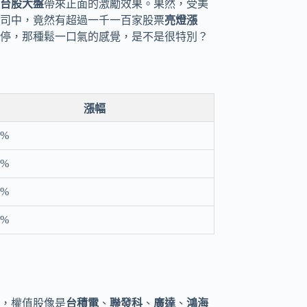
台股大盤
帶來正面的激勵效果。果然，受美
司中，竟然有超過一千一百家股票
亮燈漲
停，那種鬆一口氣的感覺，是不是很特別？
漲幅
5%
1%
8%
0%
，權值股像是
台積電
、
聯發科
、
廣達
、
鴻海