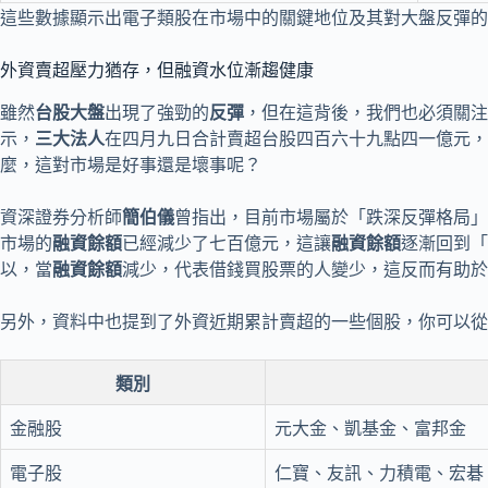
這些數據顯示出電子類股在市場中的關鍵地位及其對大盤反彈的
外資賣超壓力猶存，但融資水位漸趨健康
雖然
台股大盤
出現了強勁的
反彈
，但在這背後，我們也必須關注
示，
三大法人
在四月九日合計賣超台股四百六十九點四一億元，
麼，這對市場是好事還是壞事呢？
資深證券分析師
簡伯儀
曾指出，目前市場屬於「跌深反彈格局」
市場的
融資餘額
已經減少了七百億元，這讓
融資餘額
逐漸回到「
以，當
融資餘額
減少，代表借錢買股票的人變少，這反而有助於
另外，資料中也提到了外資近期累計賣超的一些個股，你可以從
類別
金融股
元大金、凱基金、富邦金
電子股
仁寶、友訊、力積電、宏碁