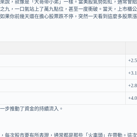
來說，就像是「大哥帶小弟」一樣。當美股氣勢如虹，通常會給
之九，一口氣站上了萬九點位，甚至一度衝破。當天，上市櫃公
如果你前幾天還在擔心股票跌不停，突然一天看到這麼多股票漲
+2.
+3.
+2.
+4.
一步推動了資金的持續流入。
，每次股市要有所表現，通常都是那些「火車頭」在帶動。這次