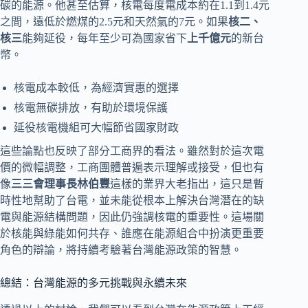
碳的能源。他甚至估算，核電每度電成本約在1.1到1.4元
之間，遠低於燃煤的2.5元和天然氣的7元。如果
核二、
核三
能夠延役，每年至少可為國家省下
上千億元
的新台
幣。
核電成本較低，為經濟實惠的選擇
核電無碳排放，有助於環境保護
延役核電機組可大幅節省國家財政
這些論點也反映了部分工商界的看法。雖然對於這次電
價的微幅調整，工商團體普遍表示理解或接受，但也有
像
三三會理事長林伯豐
這樣的業界大老指出，這只是暫
時性地幫助了台電，並未能從根本上解決台灣潛在的缺
電與能源結構問題，因此仍強調核電的重要性。這場關
於核能與綠能如何共存、誰應在能源組合中扮演更重要
角色的辯論，將持續考驗著台灣能源政策的智慧。
總結：台灣能源的多元挑戰與永續未來