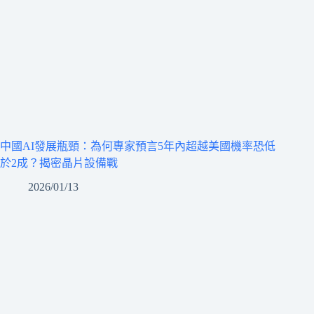
中國AI發展瓶頸：為何專家預言5年內超越美國機率恐低
於2成？揭密晶片設備戰
2026/01/13