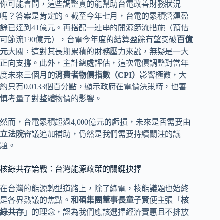
你可能會問，這些調整真的能幫助台電改善財務狀況
嗎？答案是肯定的。截至今年七月，台電的累積營運盈
餘已達到41億元。再搭配一連串的開源節流措施（預估
可節流190億元），台電今年度的結算盈餘有望突破
百億
元
大關，這對其長期累積的財務壓力來說，無疑是一大
正向支撐。此外，主計總處評估，這次電價調整對當年
度未來三個月的
消費者物價指數（CPI）
影響極微，大
約只有0.0133個百分點，顯示政府在電價決策時，也審
慎考量了對整體物價的影響。
然而，台電累積超過4,000億元的虧損，未來是否需要由
立法院
審議追加補助，仍然是我們需要持續關注的議
題。
核綠共存論戰：台灣能源政策的關鍵抉擇
在台灣的能源轉型道路上，除了綠電，核能議題也始終
是各界熱議的焦點。
和碩集團董事長童子賢
便主張「
核
綠共存
」的理念，認為我們應該選擇經濟實惠且不排放