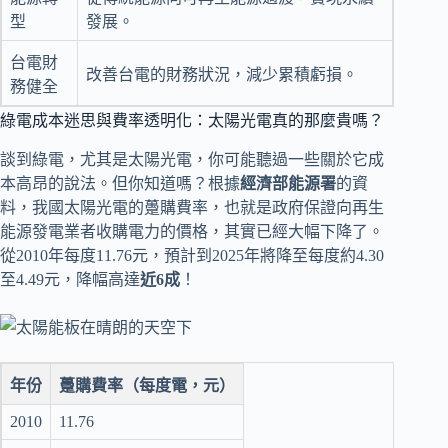
型
發展。
台電財
改善台電的財務狀況，減少累積虧損。
務健全
綠電成本迷思與費率透明化：太陽光電真的那麼貴嗎？
談到綠電，尤其是太陽光電，你可能聽過一些關於它成
本高昂的說法。但你知道嗎？根據
經濟部能源署
的資
料，我國太陽光電的躉購費率，也就是政府保證向再生
能源發電業者收購電力的價格，其實已經大幅下降了。
從2010年每度11.76元，預計到2025年將降至每度約4.30
至4.49元，降幅高達
近6成
！
年份
躉購費率（每度電，元）
2010
11.76