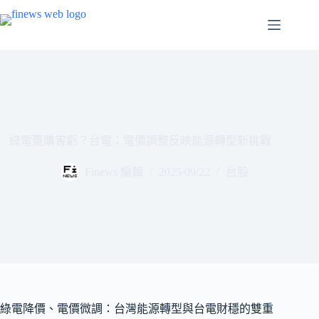
跳
至
主
要
內
容
綠電躉購害虧？台電：電價調整反映能源轉型新挑戰
Finews 編輯
2025/09/22
台股
綠電降價、電價微調：台灣能源轉型與台電財穩的雙重