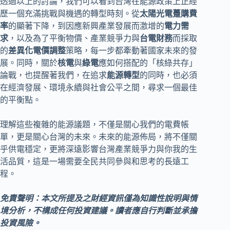
透過以上的討論，我們可以看到台灣在能源政策上正經
歷一個充滿挑戰與機遇的轉型時刻。從
太陽光電躉購費
率
的顯著下降，到因應新興產業發展而激增的
電力需
求
，以及為了平衡物價、產業競爭力與
台電財務
而採取
的
差異化電價調整
策略，每一步都牽動著國家未來的發
展。同時，關於
核電
與
綠電
應如何搭配的「核綠共存」
論戰，也提醒著我們，在追求
能源轉型
的同時，也必須
在經濟發展、環境永續與社會公平之間，尋求一個最佳
的平衡點。
理解這些複雜的能源議題，不僅是關心我們的電費帳
單，更是關心台灣的未來。未來的能源佈局，將不僅關
乎供電穩定，更將深遠影響台灣產業競爭力與你我的生
活品質，這是一場需要全民共同參與和思考的長遠工
程。
免責聲明：本文所提及之財經資訊僅為知識性說明與情
境分析，不構成任何投資建議。讀者應自行判斷並承擔
投資風險。