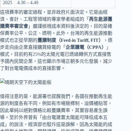
2025
4.30 – 4.49
這項費率的審定過程，並非政府片面決定。它是由經
濟、會計、工程等領域的專家學者組成的「
再生能源躉
購費率審定會
」嚴謹檢視成本資料後決定的，目的是確
保費率公平、公正、透明。此外，台灣的再生能源推動
模式也正從早期的
躉購制度（Feed-in Tariff, FIT）
，逐
步走向由企業直接購買綠電的「
企業購電（CPPA）
」
模式，目前約有25%的太陽光電已透過轉供方式直接售
予國內民間企業，這也顯示市場正朝多元化發展，減少
了對台電電價成本的直接影響。
值得注意的是，能源署也提醒我們，各國在推動再生能
源的制度各有不同，例如有市場競標制、溢價補貼等，
因此單純以絕對價格比較躉購費率，其實容易產生誤
導。至於外界曾有「由台電建置太陽能可降低成本五
成」的說法，經濟部也駁斥這是誤解，因為太陽能的成