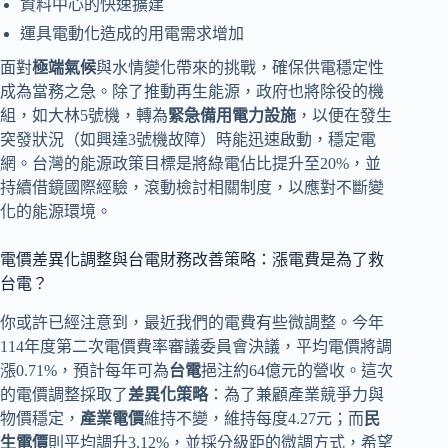
資料中心的快速擴建
運具電動化造成的用電需求增加
面對
極端氣候
與水情變化帶來的挑戰，確保供電穩定性
成為當務之急。除了推動再生能源，政府也將除役的機
組，如大林5號機，轉為
緊急備用電力設施
，以便在發生
突發狀況（如興達3號機故障）時能迅速啟動，穩定電
網。台灣的能源政策目標是將綠電佔比提升至20%，並
持續借鏡國際經驗，滾動檢討相關制度，以應對不斷變
化的能源環境。
電價差異化調整與台電財務改善策略：漲電費是為了救
台電？
你或許已經注意到，最近我們的電費有些微調整。今年
114年度第二次電價費率審議委員會決議，平均電價將調
漲0.71%，預計每年可為
台電
挹注約64億元的營收。這次
的電價調整採取了
差異化策略
：為了兼顧產業競爭力與
物價穩定，
產業電價
維持不變，維持每度4.27元；而
民
生電價
則平均調升3.12%，並採分級距的微調方式，希望